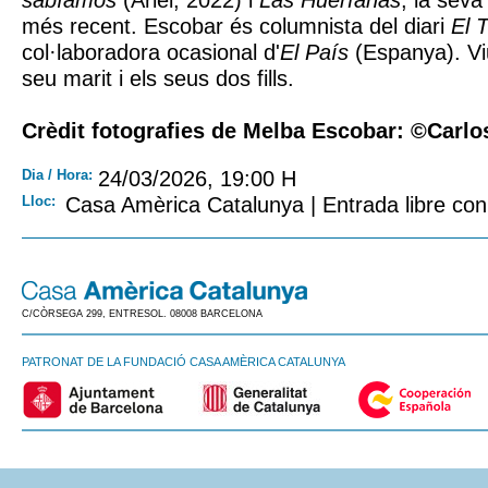
sabíamos
(Ariel, 2022) i
Las Huérfanas
, la seva
més recent. Escobar és columnista del diari
El 
col·laboradora ocasional d'
El País
(Espanya). Vi
seu marit i els seus dos fills.
Crèdit fotografies de Melba Escobar: ©Carl
Dia / Hora:
24/03/2026, 19:00 H
Lloc:
Casa Amèrica Catalunya | Entrada libre con 
C/CÒRSEGA 299, ENTRESOL. 08008 BARCELONA
PATRONAT DE LA FUNDACIÓ CASA AMÈRICA CATALUNYA