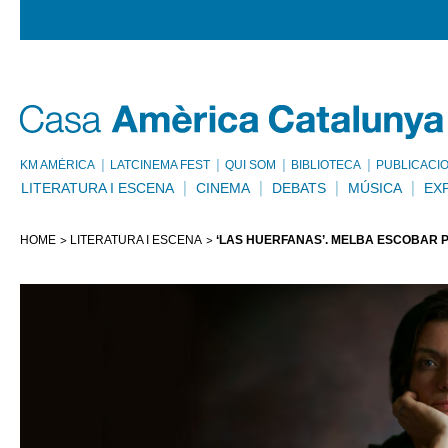
KM AMÈRICA
LATCINEMA FEST
QUI SOM
BIBLIOTECA
PUBLICACI
LITERATURA I ESCENA
CINEMA
DEBATS
MÚSICA
EX
HOME
LITERATURA I ESCENA
‘LAS HUÉRFANAS’. MELBA ESCOBAR 