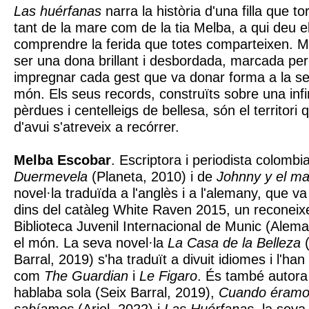
Las huérfanas
narra la història d'una filla que t
tant de la mare com de la tia Melba, a qui deu 
comprendre la ferida que totes comparteixen. 
ser una dona brillant i desbordada, marcada per
impregnar cada gest que va donar forma a la s
món. Els seus records, construïts sobre una infin
pèrdues i centelleigs de bellesa, són el territor
d'avui s'atreveix a recórrer.
Melba Escobar
. Escriptora i periodista colomb
Duermevela
(Planeta, 2010) i de
Johnny y el ma
novel·la traduïda a l'anglès i a l'alemany, que v
dins del catàleg White Raven 2015, un reconeix
Biblioteca Juvenil Internacional de Munic (Aleman
el món. La seva novel·la
La Casa de la Belleza
(
Barral, 2019) s'ha traduït a divuit idiomes i l'h
com
The Guardian
i
Le Figaro
. És també autora
hablaba sola (Seix Barral, 2019),
Cuando éramos 