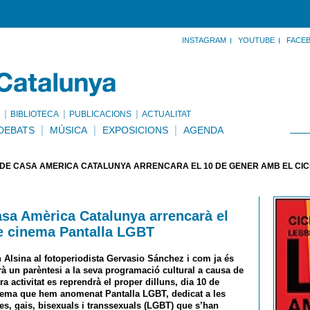
INSTAGRAM
YOUTUBE
FACE
BIBLIOTECA
PUBLICACIONS
ACTUALITAT
DEBATS
MÚSICA
EXPOSICIONS
AGENDA
DE CASA AMÈRICA CATALUNYA ARRENCARÀ EL 10 DE GENER AMB EL CIC
sa Amèrica Catalunya arrencarà el
de cinema Pantalla LGBT
 Alsina al fotoperiodista Gervasio Sánchez i com ja és
rà un parèntesi a la seva programació cultural a causa de
a activitat es reprendrà el proper dilluns, dia 10 de
inema que hem anomenat Pantalla LGBT, dedicat a les
es, gais, bisexuals i transsexuals (LGBT) que s’han