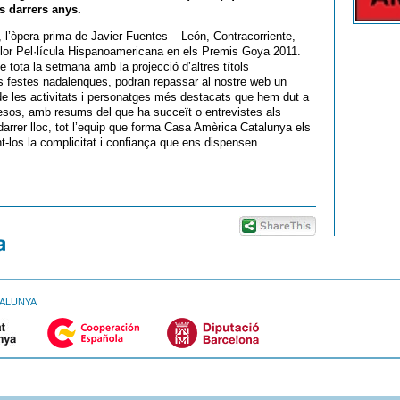
ls darrers anys.
m, l’òpera prima de Javier Fuentes – León, Contracorriente,
llor Pel·lícula Hispanoamericana en els Premis Goya 2011.
 tota la setmana amb la projecció d’altres títols
es festes nadalenques, podran repassar al nostre web un
e les activitats i personatges més destacats que hem dut a
esos, amb resums del que ha succeït o entrevistes als
arrer lloc, tot l’equip que forma Casa Amèrica Catalunya els
nt-los la complicitat i confiança que ens dispensen.
TALUNYA