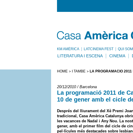
KM AMÈRICA
LATCINEMA FEST
QUI SOM
LITERATURA I ESCENA
CINEMA
HOME
I TAMBÉ
LA PROGRAMACIÓ 2011 
20/12/2010 / Barcelona
La programació 2011 de Ca
10 de gener amb el cicle 
Després del lliurament del Xè Premi Joan
tradicional, Casa Amèrica Catalunya obri
les vacances de Nadal i Any Nou. La nostr
gener, amb el primer film del cicle de c
pel·lícules més destacades sobre lesbian