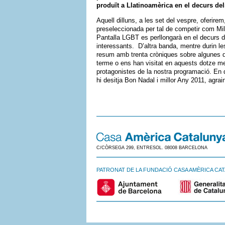
produït a Llatinoamèrica en el decurs de
Aquell dilluns, a les set del vespre, oferire
preseleccionada per tal de competir com Mi
Pantalla LGBT es perllongarà en el decurs de
interessants. D’altra banda, mentre durin l
resum amb trenta cròniques sobre algunes d
terme o ens han visitat en aquests dotze m
protagonistes de la nostra programació. En d
hi desitja Bon Nadal i millor Any 2011, agrai
C/CÒRSEGA 299, ENTRESOL. 08008 BARCELONA
PATRONAT DE LA FUNDACIÓ CASA AMÈRICA CA