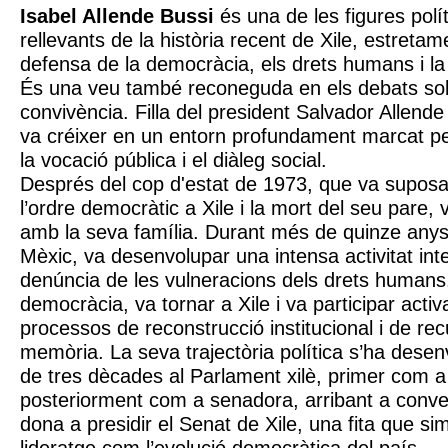
Isabel Allende Bussi
és una de les figures pol
rellevants de la història recent de Xile, estretam
defensa de la democràcia, els drets humans i la
És una veu també reconeguda en els debats sob
convivència. Filla del president Salvador Allende
va créixer en un entorn profundament marcat pe
la vocació pública i el diàleg social.
Després del cop d'estat de 1973, que va suposar
l’ordre democràtic a Xile i la mort del seu pare, va
amb la seva família. Durant més de quinze anys
Mèxic, va desenvolupar una intensa activitat int
denúncia de les vulneracions dels drets humans.
democràcia, va tornar a Xile i va participar acti
processos de reconstrucció institucional i de rec
memòria. La seva trajectòria política s’ha dese
de tres dècades al Parlament xilè, primer com a
posteriorment com a senadora, arribant a conver
dona a presidir el Senat de Xile, una fita que sim