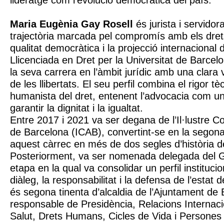
lideratge com l’evolució democràtica del país.
Maria Eugènia Gay Rosell
és jurista i servido
trajectòria marcada pel compromís amb els dre
qualitat democràtica i la projecció internacional d
Llicenciada en Dret per la Universitat de Barce
la seva carrera en l’àmbit jurídic amb una clara
de les llibertats. El seu perfil combina el rigor 
humanista del dret, entenent l’advocacia com un
garantir la dignitat i la igualtat.
Entre 2017 i 2021 va ser degana de l’Il·lustre Co
de Barcelona (ICAB), convertint-se en la segon
aquest càrrec en més de dos segles d’història de 
Posteriorment, va ser nomenada delegada del 
etapa en la qual va consolidar un perfil instituci
diàleg, la responsabilitat i la defensa de l’estat 
és segona tinenta d’alcaldia de l’Ajuntament de 
responsable de Presidència, Relacions Internaci
Salut, Drets Humans, Cicles de Vida i Persones