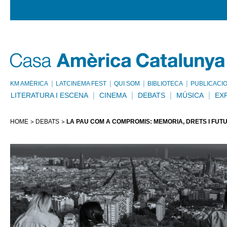
KM AMÈRICA
LATCINEMA FEST
QUI SOM
BIBLIOTECA
PUBLICACI
LITERATURA I ESCENA
CINEMA
DEBATS
MÚSICA
EX
HOME
DEBATS
LA PAU COM A COMPROMÍS: MEMÒRIA, DRETS I FUT