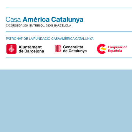
C/CÒRSEGA 299, ENTRESOL. 08008 BARCELONA
PATRONAT DE LA FUNDACIÓ CASA AMÈRICA CATALUNYA