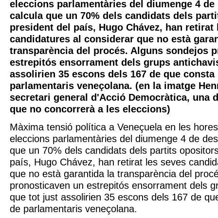
eleccions parlamentàries del diumenge 4 de
calcula que un 70% dels candidats dels parti
president del país, Hugo Chávez, han retirat
candidatures al considerar que no està garan
transparència del procés. Alguns sondejos 
estrepitós ensorrament dels grups antichavis
assolirien 35 escons dels 167 de que consta
parlamentaris veneçolana. (en la imatge Hen
secretari general d'Acció Democràtica, una 
que no concorrerà a les eleccions)
Màxima tensió política a Veneçuela en les hores
eleccions parlamentàries del diumenge 4 de de
que un 70% dels candidats dels partits opositors
país, Hugo Chávez, han retirat les seves candid
que no està garantida la transparència del proc
pronosticaven un estrepitós ensorrament dels gr
que tot just assolirien 35 escons dels 167 de q
de parlamentaris veneçolana.