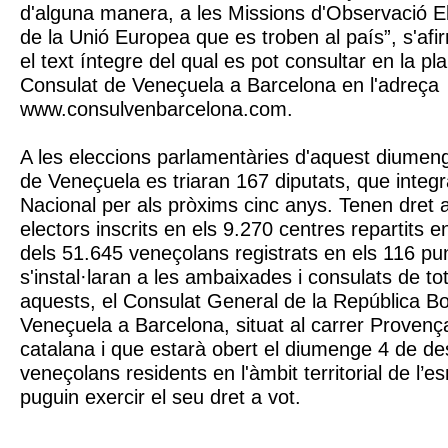
d'alguna manera, a les Missions d'Observació El
de la Unió Europea que es troben al país”, s'af
el text íntegre del qual es pot consultar en la pl
Consulat de Veneçuela a Barcelona en l'adreça
www.consulvenbarcelona.com.
A les eleccions parlamentàries d'aquest diume
de Veneçuela es triaran 167 diputats, que integ
Nacional per als pròxims cinc anys. Tenen dret 
electors inscrits en els 9.270 centres repartits e
dels 51.645 veneçolans registrats en els 116 pu
s'instal·laran a les ambaixades i consulats de to
aquests, el Consulat General de la República Bo
Veneçuela a Barcelona, situat al carrer Provença
catalana i que estarà obert el diumenge 4 de d
veneçolans residents en l'àmbit territorial de l’
puguin exercir el seu dret a vot.