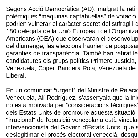
Segons Acció Democràtica (AD), malgrat la reti
polèmiques “máquinas captahuellas” de votaci
podrien vulnerar el caràcter secret del sufragi i 
180 delegats de la Unió Europea i de l'Organitza
Americans (OEA) que observaran el desenvolup
del diumenge, les eleccions haurien de posposar
garanties de transparència. També han retirat l
candidatures els grups polítics Primero Justicia
Venezuela, Copei, Bandera Roja, Venezuela de 
Liberal.
En un comunicat “urgent” del Ministre de Relaci
Veneçuela, Alí Rodríguez, s'assenyala que la inic
no està motivada per “consideracions tècniques”
dels Estats Units de promoure aquesta situació.
"irracional" de l'oposició veneçolana està vincul
intervencionista del Govern d'Estats Units, que 
deslegitimar el procés electoral veneçolà, desqu