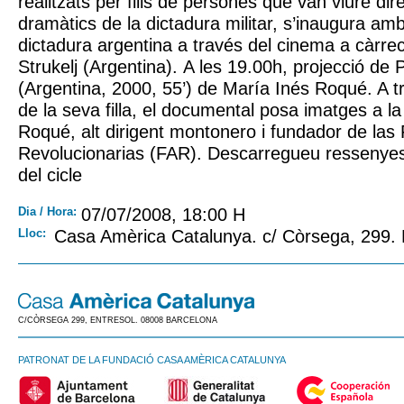
realitzats per fills de persones que van viure di
dramàtics de la dictadura militar, s’inaugura am
dictadura argentina a través del cinema a càrre
Strukelj (Argentina). A les 19.00h, projecció de
(Argentina, 2000, 55’) de María Inés Roqué. A t
de la seva filla, el documental posa imatges a la
Roqué, alt dirigent montonero i fundador de la
Revolucionarias (FAR). Descarregueu ressenyes 
del cicle
Dia / Hora:
07/07/2008, 18:00 H
Lloc:
Casa Amèrica Catalunya. c/ Còrsega, 299.
C/CÒRSEGA 299, ENTRESOL. 08008 BARCELONA
PATRONAT DE LA FUNDACIÓ CASA AMÈRICA CATALUNYA