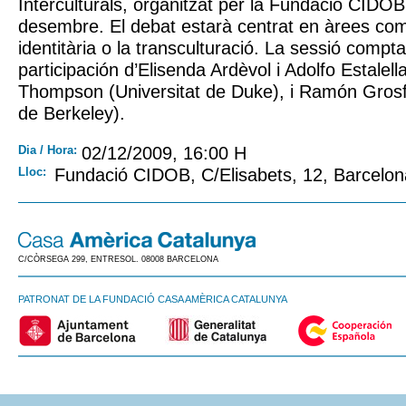
Interculturals, organitzat per la Fundació CIDOB,
desembre. El debat estarà centrat en àrees com
identitària o la transculturació. La sessió compt
participación d’Elisenda Ardèvol i Adolfo Estalel
Thompson (Universitat de Duke), i Ramón Grosfo
de Berkeley).
Dia / Hora:
02/12/2009, 16:00 H
Lloc:
Fundació CIDOB, C/Elisabets, 12, Barcelon
C/CÒRSEGA 299, ENTRESOL. 08008 BARCELONA
PATRONAT DE LA FUNDACIÓ CASA AMÈRICA CATALUNYA