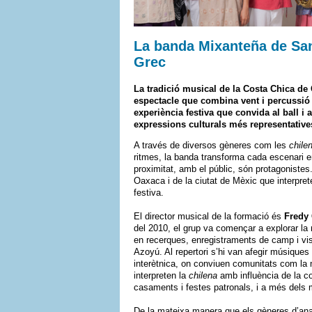
La banda Mixanteña de Sant
Grec
La tradició musical de la Costa Chica de
espectacle que combina vent i percussió 
experiència festiva que convida al ball i a
expressions culturals més representative
A través de diversos gèneres com les
chile
ritmes, la banda transforma cada escenari en u
proximitat, amb el públic, són protagoniste
Oaxaca i de la ciutat de Mèxic que interpr
festiva.
El director musical de la formació és
Fredy
del 2010, el grup va començar a explorar la
en recerques, enregistraments de camp i vi
Azoyú. Al repertori s’hi van afegir músiques
interètnica, on conviuen comunitats com la
interpreten la
chilena
amb influència de la co
casaments i festes patronals, i a més dels m
De la mateixa manera que els gèneres d’ana