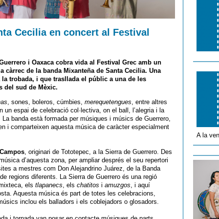
a Cecilia en concert al Festival
 Guerrero i Oaxaca cobra vida al
Festival Grec
amb un
a càrrec de la
banda Mixanteña de Santa Cecilia
. Una
 la trobada, i que trasllada el públic a una de les
s del sud de Mèxic.
nas
, sones, boleros, cúmbies,
merequetengues
, entre altres
n espai de celebració col·lectiva, on el ball, l’alegria i la
s. La banda està formada per músiques i músics de Guerrero,
eten i comparteixen aquesta música de caràcter especialment
A la ven
 Campos
, originari de Tototepec, a la Sierra de Guerrero. Des
 música d’aquesta zona, per ampliar després el seu repertori
sites a mestres com Don Alejandrino Juárez, de la Banda
 de regions diferents. La Sierra de Guerrero és una regió
 mixteca, els
tlapanecs
, els
chatitos
i
amuzgos
, i aquí
sta. Aquesta música és part de totes les celebracions,
úsics inclou els balladors i els coblejadors o glosadors.
da i tornada van posar en contacte músiques de parts