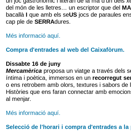
un joc gastronòmic i literari de la mà d’un dels
del món de les lletres… un escriptor que del
MA
bacallà
I
que amb els se
US
jocs de paraules ens
cap ple de
SERRA
dures.
Més informació aquí.
Compra d'entrades al web del Caixafòrum.
Dissabte 16 de juny
Mercamèrica
proposa un viatge a través dels s
íntima i poètica, immersos en un
recorregut se
o ens retrobem amb olors, textures i sabors de l
Històries que ens faran connectar amb emocions
al menjar.
Més informació aquí.
Selecció de l'horari i compra d'entrades a la