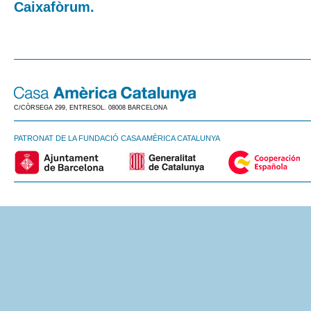
Caixafòrum.
C/CÒRSEGA 299, ENTRESOL. 08008 BARCELONA
PATRONAT DE LA FUNDACIÓ CASA AMÈRICA CATALUNYA