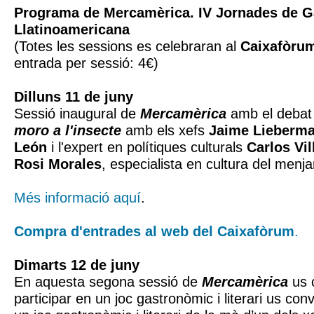
Programa de Mercamèrica. IV Jornades de 
Llatinoamericana
(Totes les sessions es celebraran al
Caixafòru
entrada per sessió: 4€)
Dilluns 11 de juny
Sessió inaugural de
Mercamèrica
amb el deba
moro a l'insecte
amb els xefs
Jaime Lieberm
León
i l'expert en polítiques culturals
Carlos Vi
Rosi Morales
, especialista en cultura del menja
Més informació aquí
.
Compra d'entrades al web del Caixafòrum
.
Dimarts 12 de juny
En aquesta segona sessió de
Mercamèrica
us 
participar en un joc gastronòmic i literari us con