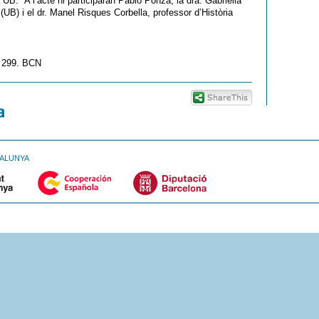
 UB. A l’acte hi participaran Pablo Ponza, la dra. Gabriella
(UB) i el dr. Manel Risques Corbella, professor d’Història
a 299. BCN
TALUNYA