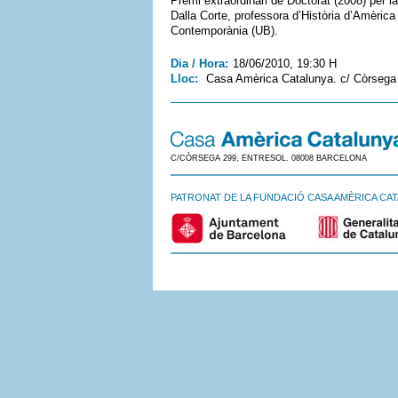
Premi extraordinari de Doctorat (2008) per la
Dalla Corte, professora d’Història d’Amèrica 
Contemporània (UB).
Dia / Hora:
18/06/2010, 19:30 H
Lloc:
Casa Amèrica Catalunya. c/ Còrseg
C/CÒRSEGA 299, ENTRESOL. 08008 BARCELONA
PATRONAT DE LA FUNDACIÓ CASA AMÈRICA CA