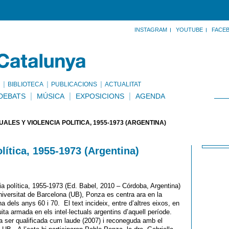
INSTAGRAM
YOUTUBE
FACE
BIBLIOTECA
PUBLICACIONS
ACTUALITAT
DEBATS
MÚSICA
EXPOSICIONS
AGENDA
UALES Y VIOLENCIA POLÍTICA, 1955-1973 (ARGENTINA)
olítica, 1955-1973 (Argentina)
ncia política, 1955-1973 (Ed. Babel, 2010 – Córdoba, Argentina)
niversitat de Barcelona (UB), Ponza es centra ara en la
ina dels anys 60 i 70. El text incideix, entre d’altres eixos, en
ita armada en els intel·lectuals argentins d’aquell període.
 va ser qualificada cum laude (2007) i reconeguda amb el