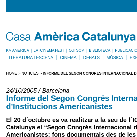
KM AMÈRICA
LATCINEMA FEST
QUI SOM
BIBLIOTECA
PUBLICACI
LITERATURA I ESCENA
CINEMA
DEBATS
MÚSICA
EX
HOME
NOTÍCIES
INFORME DEL SEGON CONGRÉS INTERNACIONAL D'
24/10/2005 / Barcelona
Informe del Segon Congrés Interna
d'Institucions Americanistes
El 20 d´octubre es va realitzar a la seu de l
Catalunya el “Segon Congrés Internacional d
Americanistes: fons documentals des de les