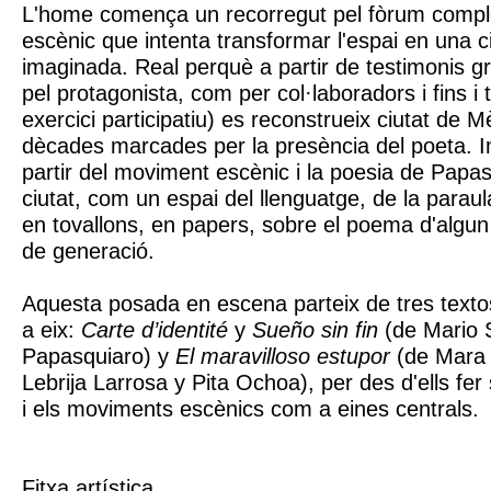
L'home comença un recorregut pel fòrum comple
escènic que intenta transformar l'espai en una ci
imaginada. Real perquè a partir de testimonis gra
pel protagonista, com per col·laboradors i fins i t
exercici participatiu) es reconstrueix ciutat de M
dècades marcades per la presència del poeta. 
partir del moviment escènic i la poesia de Papasq
ciutat, com un espai del llenguatge, de la parau
en tovallons, en papers, sobre el poema d'algun
de generació.
Aquesta posada en escena parteix de tres text
a eix:
Carte d’identité
y
Sueño sin fin
(de Mario 
Papasquiaro) y
El maravilloso estupor
(de Mara 
Lebrija Larrosa y Pita Ochoa), per des d'ells fer 
i els moviments escènics com a eines centrals.
Fitxa artística