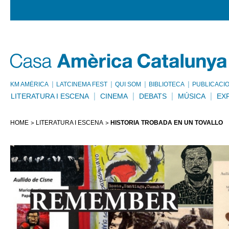
KM AMÈRICA
LATCINEMA FEST
QUI SOM
BIBLIOTECA
PUBLICACI
LITERATURA I ESCENA
CINEMA
DEBATS
MÚSICA
EX
HOME
LITERATURA I ESCENA
HISTÒRIA TROBADA EN UN TOVALLÓ