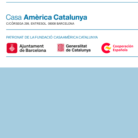
C/CÒRSEGA 299, ENTRESOL. 08008 BARCELONA
PATRONAT DE LA FUNDACIÓ CASA AMÈRICA CATALUNYA