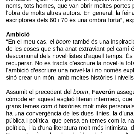
noms, tots homes, que van obrir moltes portes 
l'obra de molts altres autors. En general, la feina
escriptores dels 60 i 70 és una ombra forta”, exp
Ambició
“En el meu cas, el
boom
també és una inspiraci
de les coses que s'ha anat extraviant pel camí é
descomunal dels novel·listes d'aquell temps. És
recuperar. No es tracta d'escriure la novel·la tota
l'ambició d’escriure una novel·la i no només expl
sinó crear un món, amb moltes històries i nivells
Assumit el precedent del
boom
,
Faverón
assegu
còmode en aquest esglaó literari intermedi, que 
grans temes com d'històries molt més personals
ha una convergència de les dues línies, la d’una 
pública i política, que pensa en temes com la nac
política, i la d'una literatura molt més intimista, d