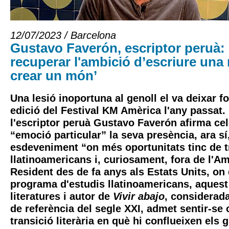
12/07/2023 / Barcelona
Gustavo Faverón, escriptor peruà: 
recuperar l'ambició d’escriure una 
crear un món’
Una lesió inoportuna al genoll el va deixar f
edició del Festival KM Amèrica l'any passat. 
l'escriptor peruà Gustavo Faverón afirma ce
“emoció particular” la seva presència, ara sí
esdeveniment “on més oportunitats tinc de 
llatinoamericans i, curiosament, fora de l'Am
Resident des de fa anys als Estats Units, on 
programa d'estudis llatinoamericans, aquest
literatures i autor de
Vivir abajo
, considerad
de referència del segle XXI, admet sentir-se
transició literària en què hi conflueixen els