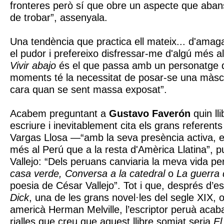
fronteres però sí que obre un aspecte que aba
de trobar”, assenyala.
Una tendència que practica ell mateix... d'amag
el pudor i prefereixo disfressar-me d'algú més al
Vivir abajo
és el que passa amb un personatge 
moments té la necessitat de posar-se una màsca
cara quan se sent massa exposat”.
Acabem preguntant a
Gustavo Faverón
quin lli
escriure i inevitablement cita els grans referen
Vargas Llosa —“amb la seva presència activa, 
més al Perú que a la resta d'Amèrica Llatina”, 
Vallejo: “Dels peruans canviaria la meva vida pe
casa verde, Conversa a la catedral
o
La guerra 
poesia de César Vallejo”. Tot i que, després d
Dick
, una de les grans novel·les del segle XIX, 
americà Herman Melville, l’escriptor peruà acaba
rialles que creu que aquest llibre somiat seria
El