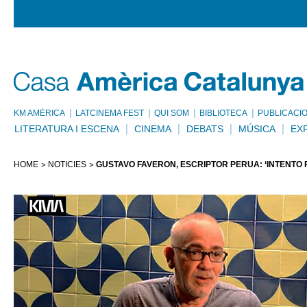
KM AMÈRICA
LATCINEMA FEST
QUI SOM
BIBLIOTECA
PUBLICACI
LITERATURA I ESCENA
CINEMA
DEBATS
MÚSICA
EX
HOME
NOTÍCIES
GUSTAVO FAVERÓN, ESCRIPTOR PERUÀ: ‘INTENTO