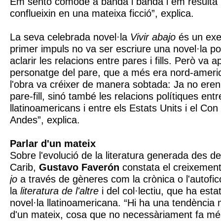
Em sento còmode a banda i banda i em resulta n
conflueixin en una mateixa ficció”, explica.
La seva celebrada novel·la
Vivir abajo
és un exe
primer impuls no va ser escriure una novel·la pol
aclarir les relacions entre pares i fills. Però va a
personatge del pare, que a més era nord-americà,
l'obra va créixer de manera sobtada: Ja no eren
pare-fill, sinó també les relacions polítiques ent
llatinoamericans i entre els Estats Units i el Con 
Andes”, explica.
Parlar d'un mateix
Sobre l'evolució de la literatura generada des de 
Carib,
Gustavo Faverón
constata el creixement
jo
a través de gèneres com la crònica o l'autofi
la
literatura de l'altre
i del col·lectiu, que ha esta
novel·la llatinoamericana. “Hi ha una tendència 
d'un mateix, cosa que no necessàriament fa més