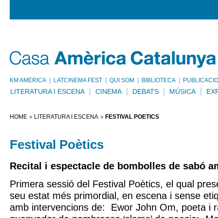
KM AMÈRICA
LATCINEMA FEST
QUI SOM
BIBLIOTECA
PUBLICACI
LITERATURA I ESCENA
CINEMA
DEBATS
MÚSICA
EX
HOME
LITERATURA I ESCENA
FESTIVAL POÈTICS
Festival Poètics
Recital i espectacle de bombolles de sabó 
Primera sessió del Festival Poètics, el qual pres
seu estat més primordial, en escena i sense etiq
amb intervencions de: Ewor John Om, poeta i r