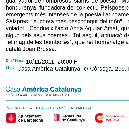
guanyador de nombrosos ‘slams’ de poesia; Ma
hondurenya, fundadora del col·lectiu Paíspoesib
emergents més intenses de la poesia llatinoame
Saizpres, “el poeta més desconegut del món”, “
volador. Condueix l’acte Anna Aguilar-Amat, qu
algun dels seus poemes. Tot seguit, actuació de
“el mag de les bombolles”, que ret homenatge al
català Joan Brossa.
Dia / Hora:
10/11/2011, 20:00 H
Lloc:
Casa Amèrica Catalunya. c/ Còrsega, 299.
C/CÒRSEGA 299, ENTRESOL. 08008 BARCELONA
PATRONAT DE LA FUNDACIÓ CASA AMÈRICA CATALUNYA