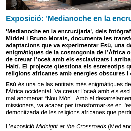
Exposició: 'Medianoche en la encru
'Medianoche en la encrucijada', dels fotògraf
Middel i Bruno Morais, documenta les trans
adaptacions que va experimentar Esù, una de
enigmàtiques de la cosmogonia de l’Àfrica o
de creuar l’oceà amb els esclavitzats i arriba
Haití. El projecte qüestiona els estereotips 
religions africanes amb energies obscures i 
Esù
és una de las entitats més enigmàtiques d
l’Àfrica occidental. Va creuar l’oceà amb els esc
mal anomenat “Nou Món”. Amb el desarrelament i
missioners, va acabar per transformar-se en l’es
demonitzada de les religions africanes que perdu
L'exposició
Midnight at the Crossroads
(Mediano