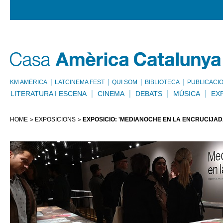
KM AMÈRICA
LATCINEMA FEST
QUI SOM
BIBLIOTECA
PUBLICACI
LITERATURA I ESCENA
CINEMA
DEBATS
MÚSICA
EX
HOME
EXPOSICIONS
EXPOSICIÓ: 'MEDIANOCHE EN LA ENCRUCIJAD