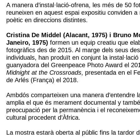
A manera d’instal·lació-ofrena, les més de 50 fo
reuneixen en aquest espai expositiu conviden a r
poètic en direccions distintes.
Cristina De Middel (Alacant, 1975) i Bruno M
Janeiro, 1975)
formen un equip creatiu que ela
fotogràfics des de 2015. Al marge dels seus d
individuals, han produït en conjunt la instal·laci
guanyadora del Greenpeace Photo Award el 2016-
Midnight at the Crossroads
, presentada en el F
de Arlés (França) el 2018.
Ambdós comparteixen una manera d’entendre la
amplia el que és merament documental y tamb
preocupació per la permanència i el reconeixeme
cultural procedent d’Àfrica.
La mostra estarà oberta al públic fins la tardor 