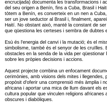
encrucijada) documenta les transformacions i a
del seu origen a Benín, fins a Cuba, Brasil i Hai
tòtem a Benín, es converteix en un nen a Cuba
ser un jove seductor al Brasil i, finalment, apar
Haití. No obstant això, manté la constant de ser
que qüestiona les certeses i sembra de dubtes 
Esù és l’energia del canvi i la mutació; és el mis
simbolisme, també és el senyor de les cruïlles. 
obstacles en la senda de la vida per qüestionar l
sobre les pròpies decisions i accions.
Aquest projecte combina un enfocament document
cerimònies, amb visions dels mites i llegendes, 
propòsit d’oferir una comprensió més àmplia i no 
africana i aportar una mica de llum davant els es
cultura popular que vinculen religions africanes
obscures i diabòliques.