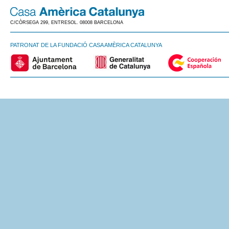
C/CÒRSEGA 299, ENTRESOL. 08008 BARCELONA
PATRONAT DE LA FUNDACIÓ CASA AMÈRICA CATALUNYA