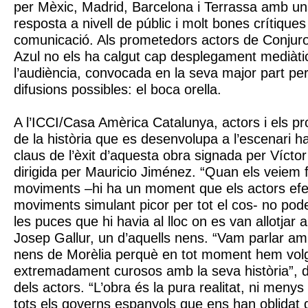
per Mèxic, Madrid, Barcelona i Terrassa amb un
resposta a nivell de públic i molt bones crítiques
comunicació. Als prometedors actors de Conjuro 
Azul no els ha calgut cap desplegament mediàti
l’audiència, convocada en la seva major part per 
difusions possibles: el boca orella.
A l’ICCI/Casa Amèrica Catalunya, actors i els pr
de la història que es desenvolupa a l’escenari h
claus de l’èxit d’aquesta obra signada per Víct
dirigida per Mauricio Jiménez. “Quan els veiem f
moviments –hi ha un moment que els actors efe
moviments simulant picor per tot el cos- no pod
les puces que hi havia al lloc on es van allotjar a
Josep Gallur, un d’aquells nens. “Vam parlar am
nens de Morèlia perquè en tot moment hem volg
extremadament curosos amb la seva història”, 
dels actors. “L’obra és la pura realitat, ni men
tots els governs espanyols que ens han oblidat 