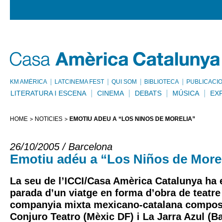
KM AMÈRICA
LATCINEMA FEST
QUI SOM
BIBLIOTECA
PUBLICACI
LITERATURA I ESCENA
CINEMA
DEBATS
MÚSICA
EX
HOME
NOTÍCIES
EMOTIU ADÉU A “LOS NIÑOS DE MORELIA”
26/10/2005 / Barcelona
Emotiu adéu a “Los Niños de More
La seu de l’ICCI/Casa Amèrica Catalunya ha e
parada d’un viatge en forma d’obra de teatre 
companyia mixta mexicano-catalana compost
Conjuro Teatro (Mèxic DF) i La Jarra Azul (B