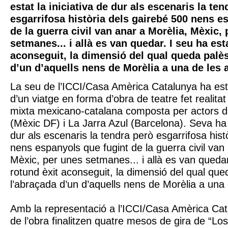
estat la iniciativa de dur als escenaris la te
esgarrifosa història dels gairebé 500 nens e
de la guerra civil van anar a Morèlia, Mèxic,
setmanes... i allà es van quedar. I seu ha est
aconseguit, la dimensió del qual queda palè
d’un d’aquells nens de Morèlia a una de les a
La seu de l’ICCI/Casa Amèrica Catalunya ha est
d’un viatge en forma d’obra de teatre fet realit
mixta mexicano-catalana composta per actors d
(Mèxic DF) i La Jarra Azul (Barcelona). Seva ha e
dur als escenaris la tendra però esgarrifosa hist
nens espanyols que fugint de la guerra civil van
Mèxic, per unes setmanes... i allà es van quedar
rotund èxit aconseguit, la dimensió del qual que
l’abraçada d’un d’aquells nens de Morèlia a una 
Amb la representació a l’ICCI/Casa Amèrica Cat
de l’obra finalitzen quatre mesos de gira de “Lo