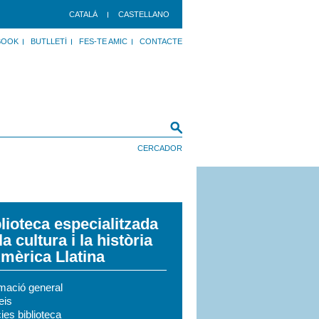
CATALÀ
CASTELLANO
BOOK
BUTLLETÍ
FES-TE AMIC
CONTACTE
lioteca especialitzada
la cultura i la història
mèrica Llatina
rmació general
eis
ies biblioteca