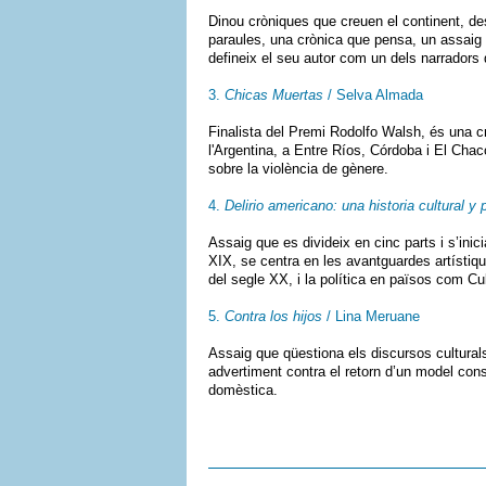
Dinou cròniques que creuen el continent, des 
paraules, una crònica que pensa, un assaig 
defineix el seu autor com un dels narradors 
3.
Chicas Muertas
/ Selva Almada
Finalista del Premi Rodolfo Walsh, és una cr
l'Argentina, a Entre Ríos, Córdoba i El Chac
sobre la violència de gènere.
4.
Delirio americano: una historia cultural y
Assaig que es divideix en cinc parts i s’inic
XIX, se centra en les avantguardes artístiqu
del segle XX, i la política en països com C
5.
Contra los hijos
/ Lina Meruane
Assaig que qüestiona els discursos cultural
advertiment contra el retorn d’un model cons
domèstica.