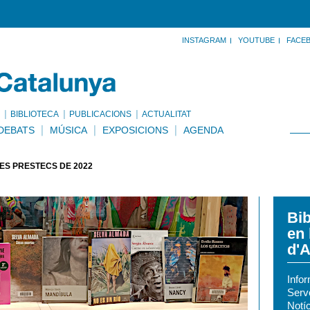
INSTAGRAM
YOUTUBE
FACE
BIBLIOTECA
PUBLICACIONS
ACTUALITAT
DEBATS
MÚSICA
EXPOSICIONS
AGENDA
ÉS PRÉSTECS DE 2022
Bib
en 
d'A
Info
Serv
Notíc