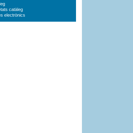
leg
tats catàleg
es electrònics