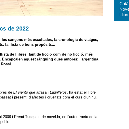
Catà
Nove
Llibr
ecs de 2022
es: les cançons més escoltades, la cronologia de viatges,
ts, la llista de bons propòsits...
ista de llibres, tant de ficció com de no ficció, més
y. Encapçalen aquest rànquing dues autores: l'argentina
 Rossi.
esprés de
El viento que arrasa
i
Ladrilleros
, ha estat el llibre
assat i present, d’afectes i crueltats com el curs d’un riu.
al 2006 i Premi Tusquets de novel·la, on l’autor tracta de la
 poble.