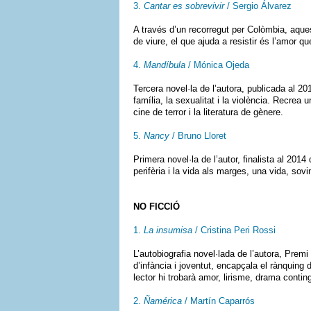
3.
Cantar es sobrevivir
/ Sergio Álvarez
A través d’un recorregut per Colòmbia, aques
de viure, el que ajuda a resistir és l’amor qu
4.
Mandíbula
/ Mónica Ojeda
Tercera novel·la de l’autora, publicada al 20
família, la sexualitat i la violència. Recre
cine de terror i la literatura de gènere.
5.
Nancy
/ Bruno Lloret
Primera novel·la de l’autor, finalista al 201
perifèria i la vida als marges, una vida, sovi
NO FICCIÓ
1.
La insumisa
/ Cristina Peri Rossi
L’autobiografia novel·lada de l’autora, Prem
d’infància i joventut, encapçala el rànquing d
lector hi trobarà amor, lirisme, drama contin
2.
Ñamérica
/ Martín Caparrós