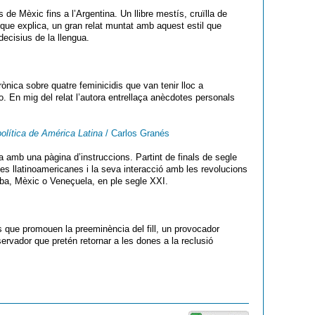
de Mèxic fins a l’Argentina. Un llibre mestís, cruïlla de
que explica, un gran relat muntat amb aquest estil que
decisius de la llengua.
ònica sobre quatre feminicidis que van tenir lloc a
o. En mig del relat l’autora entrellaça anècdotes personals
 política de América Latina
/ Carlos Granés
ia amb una pàgina d’instruccions. Partint de finals de segle
es llatinoamericanes i la seva interacció amb les revolucions
uba, Mèxic o Veneçuela, en ple segle XXI.
s que promouen la preeminència del fill, un provocador
ervador que pretén retornar a les dones a la reclusió