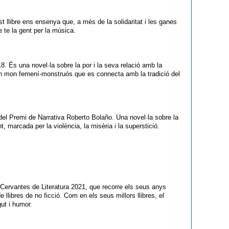
t llibre ens ensenya que, a més de la solidaritat i les ganes
e te la gent per la música.
18. És una novel·la sobre la por i la seva relació amb la
a un mon femení-monstruós que es connecta amb la tradició del
4 del Premi de Narrativa Roberto Bolaño. Una novel·la sobre la
nt, marcada per la violència, la misèria i la superstició.
i Cervantes de Literatura 2021, que recorre els seus anys
e llibres de no ficció. Com en els seus millors llibres, el
gut i humor.