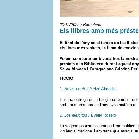
20/12/2022 / Barcelona
Els llibres amb més prést
El final de l’any és el temps de les llist
els llocs més visitats, la llista de convida
Volem compartir amb vosaltres la nostra ll
prestats a la Biblioteca durant aquest an
Selva Almada i l'uruguaiana Cristina Peri
FICCIÓ
1.
No es un río
/ Selva Almada
L’última entrega de la trilogia de barons, d
amb més préstecs de l’any. Una història de p
2.
Los ejércitos
/ Evelio Rosero
La segona posició l’ocupa un llibre publicat 
violència irracional i arbitrària que assola un