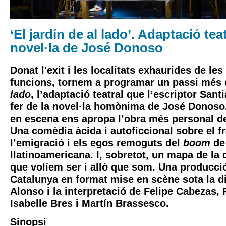
‘El jardín de al lado’. Adaptació teat
novel·la de José Donoso
Donat l'exit i les localitats exhaurides de le
funcions, tornem a programar un passi més
lado
, l’adaptació teatral que l’escriptor
Santi
fer de la novel·la homònima de José Donoso
en escena ens apropa l’obra més personal de 
Una comèdia àcida i autoficcional sobre el fr
l’emigració i els egos remoguts del
boom
de 
llatinoamericana. I, sobretot, un mapa de la d
que volíem ser i allò que som. Una producc
Catalunya en format mise en scène sota la di
Alonso
i la interpretació de
Felipe Cabezas
, 
Isabelle Bres
i
Martín Brassesco
.
Sinopsi