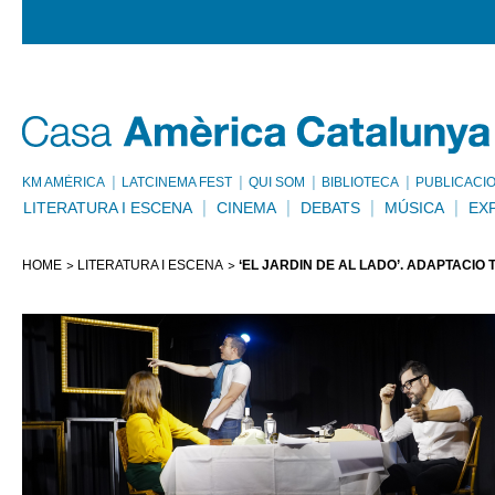
KM AMÈRICA
LATCINEMA FEST
QUI SOM
BIBLIOTECA
PUBLICACI
LITERATURA I ESCENA
CINEMA
DEBATS
MÚSICA
EX
HOME
LITERATURA I ESCENA
‘EL JARDÍN DE AL LADO’. ADAPTACIÓ