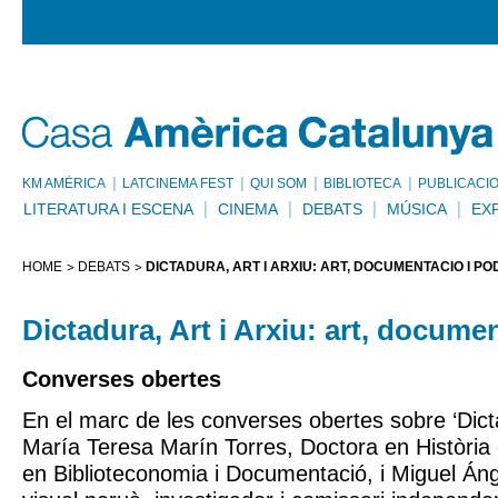
KM AMÈRICA
LATCINEMA FEST
QUI SOM
BIBLIOTECA
PUBLICACI
LITERATURA I ESCENA
CINEMA
DEBATS
MÚSICA
EX
HOME
DEBATS
DICTADURA, ART I ARXIU: ART, DOCUMENTACIÓ I P
Dictadura, Art i Arxiu: art, docume
Converses obertes
En el marc de les converses obertes sobre ‘Dictad
María Teresa Marín Torres, Doctora en Història d
en Biblioteconomia i Documentació, i Miguel Áng