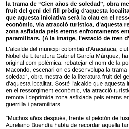
la trama de “Cien años de soledad”, obra mes
fruit del geni del fill pròdig d'aquesta localit
que aquesta iniciativa serà la clau en el res
econòmic, via atracció turística, d'aquesta 
zona asfixiada pels eterns enfrontaments entr
paramilitars. (A la imatge, l'estació de tren 
L'alcalde del municipi colombià d’Aracataca, ciut
Nobel de Literatura Gabriel García Márquez, ha 
original com polèmica: rebatejar el nom de la pobl
Macondo, escenari on es desenvolupa la trama 
soledad”, obra mestra de la literatura fruit del gen
d'aquesta localitat. Sosté l'alcalde que aquesta in
en el ressorgiment econòmic, via atracció turíst
remota i deprimida zona asfixiada pels eterns e
guerrilla i paramilitars.
"Muchos años después, frente al pelotón de fusi
Aureliano Buendía había de recordar aquella ta