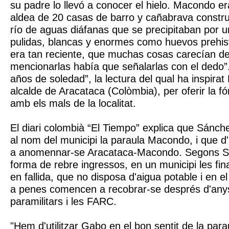
su padre lo llevó a conocer el hielo. Macondo e
aldea de 20 casas de barro y cañabrava construi
río de aguas diáfanas que se precipitaban por u
pulidas, blancas y enormes como huevos prehis
era tan reciente, que muchas cosas carecían d
mencionarlas había que señalarlas con el dedo”. 
años de soledad”, la lectura del qual ha inspira
alcalde de Aracataca (Colòmbia), per oferir la f
amb els mals de la localitat.
El diari colombià “El Tiempo” explica que Sánch
al nom del municipi la paraula Macondo, i que d
a anomennar-se Aracataca-Macondo. Segons S
forma de rebre ingressos, en un municipi les fin
en fallida, que no disposa d'aigua potable i en e
a penes comencen a recobrar-se després d'anys 
paramilitars i les FARC.
"Hem d'utilitzar Gabo en el bon sentit de la par