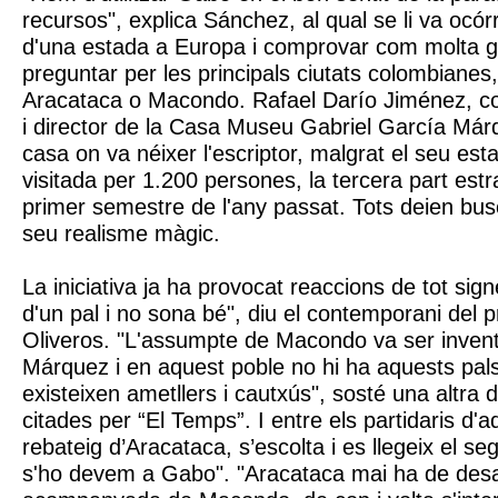
recursos", explica Sánchez, al qual se li va ocór
d'una estada a Europa i comprovar com molta ge
preguntar per les principals ciutats colombianes,
Aracataca o Macondo. Rafael Darío Jiménez, co
i director de la Casa Museu Gabriel García Márq
casa on va néixer l'escriptor, malgrat el seu est
visitada per 1.200 persones, la tercera part estr
primer semestre de l'any passat. Tots deien bus
seu realisme màgic.
La iniciativa ja ha provocat reaccions de tot sig
d'un pal i no sona bé", diu el contemporani del 
Oliveros. "L'assumpte de Macondo va ser inven
Márquez i en aquest poble no hi ha aquests pal
existeixen ametllers i cautxús", sosté una altra 
citades per “El Temps”. I entre els partidaris d'a
rebateig d’Aracataca, s’escolta i es llegeix el s
s'ho devem a Gabo". "Aracataca mai ha de desap