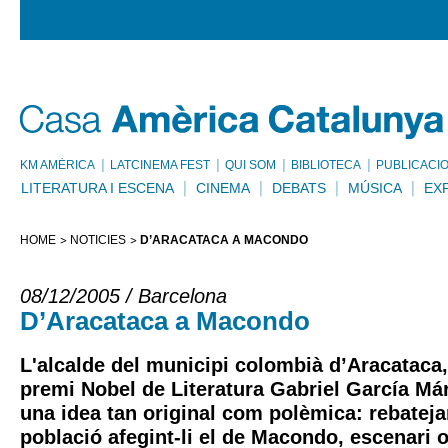
KM AMÈRICA
LATCINEMA FEST
QUI SOM
BIBLIOTECA
PUBLICACI
LITERATURA I ESCENA
CINEMA
DEBATS
MÚSICA
EX
HOME
NOTÍCIES
D’ARACATACA A MACONDO
08/12/2005 / Barcelona
D’Aracataca a Macondo
L'alcalde del municipi colombià d’Aracataca, 
premi Nobel de Literatura Gabriel García Már
una idea tan original com polèmica: rebateja
població afegint-li el de Macondo, escenari