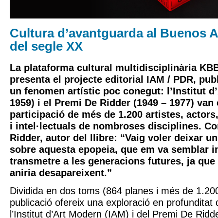
Cultura d’avantguarda al Buenos A
del segle XX
La plataforma cultural multidisciplinària K
presenta el projecte editorial IAM / PDR, pub
un fenomen artístic poc conegut: l’Institut d
1959) i el Premi De Ridder (1949 – 1977) va
participació de més de 1.200 artistes, actors
i intel·lectuals de nombroses disciplines. C
Ridder, autor del llibre: “Vaig voler deixar u
sobre aquesta epopeia, que em va semblar i
transmetre a les generacions futures, ja qu
aniria desapareixent.”
Dividida en dos toms (864 planes i més de 1.200
publicació ofereix una exploració en profunditat 
l’Institut d’Art Modern (IAM) i del Premi De Ridde