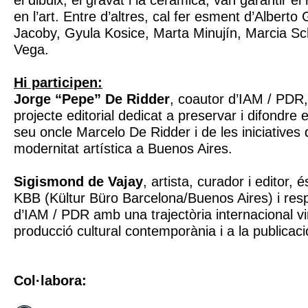
el dibuix, el gravat i la ceràmica, van garantir el
en l’art. Entre d’altres, cal fer esment d’Albert
Jacoby, Gyula Kosice, Marta Minujín, Marcia Sch
Vega.
Hi participen:
Jorge “Pepe” De Ridder
, coautor d’IAM / PDR,
projecte editorial dedicat a preservar i difondre el
seu oncle Marcelo De Ridder i de les iniciatives
modernitat artística a Buenos Aires.
Sigismond de Vajay
, artista, curador i editor,
KBB (Kültur Büro Barcelona/Buenos Aires) i resp
d’IAM / PDR amb una trajectòria internacional vi
producció cultural contemporània i a la publicació
Col·labora: