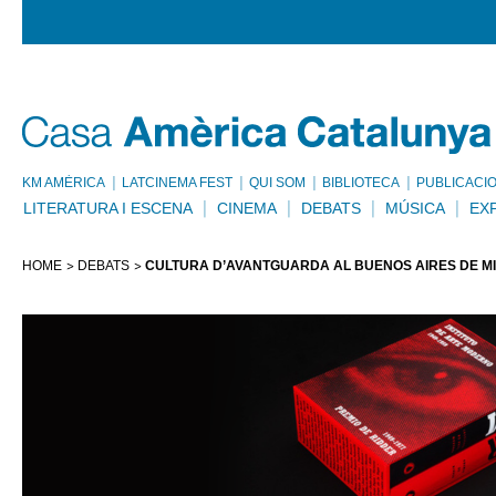
KM AMÈRICA
LATCINEMA FEST
QUI SOM
BIBLIOTECA
PUBLICACI
LITERATURA I ESCENA
CINEMA
DEBATS
MÚSICA
EX
HOME
DEBATS
CULTURA D’AVANTGUARDA AL BUENOS AIRES DE MI