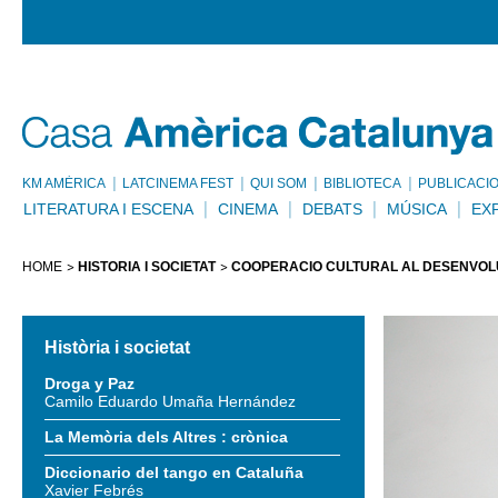
KM AMÈRICA
LATCINEMA FEST
QUI SOM
BIBLIOTECA
PUBLICACI
LITERATURA I ESCENA
CINEMA
DEBATS
MÚSICA
EX
HOME
HISTÒRIA I SOCIETAT
COOPERACIÓ CULTURAL AL DESENVO
Història i societat
Droga y Paz
Camilo Eduardo Umaña Hernández
La Memòria dels Altres : crònica
Diccionario del tango en Cataluña
Xavier Febrés