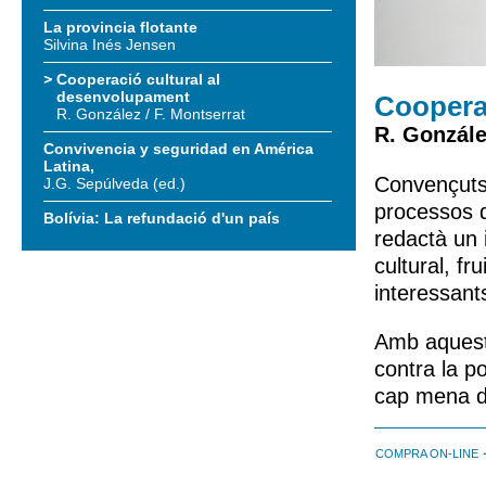
La provincia flotante
Silvina Inés Jensen
Cooperació cultural al
desenvolupament
Coopera
R. González / F. Montserrat
R. Gonzále
Convivencia y seguridad en América
Latina,
Convençuts 
J.G. Sepúlveda (ed.)
processos 
Bolívia: La refundació d'un país
redactà un 
cultural, fr
interessant
Amb aqueste
contra la p
cap mena de
COMPRA ON-LINE