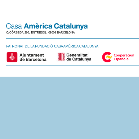
C/CÒRSEGA 299, ENTRESOL. 08008 BARCELONA
PATRONAT DE LA FUNDACIÓ CASA AMÈRICA CATALUNYA