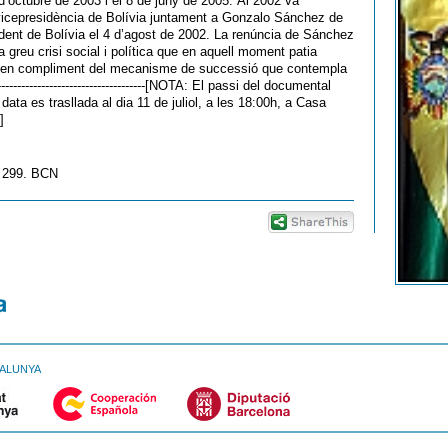
 d’octubre de 2003 i el 8 de juny de 2005. Al 2002 va
vicepresidència de Bolívia juntament a Gonzalo Sánchez de
dent de Bolívia el 4 d’agost de 2002. La renúncia de Sánchez
 greu crisi social i política que en aquell moment patia
ia en compliment del mecanisme de successió que contempla
---------------------------------------[NOTA: El passi del documental
data es trasllada al dia 11 de juliol, a les 18:00h, a Casa
]
a 299. BCN
TALUNYA