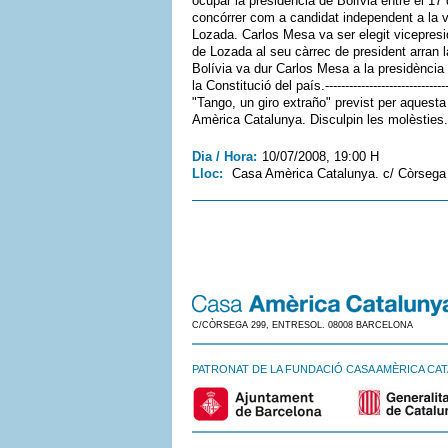
ocupar la presidència de Bolívia entre el 17
concórrer com a candidat independent a la 
Lozada. Carlos Mesa va ser elegit vicepresi
de Lozada al seu càrrec de president arran la
Bolívia va dur Carlos Mesa a la presidènc
la Constitució del país.----------------------------
"Tango, un giro extraño" previst per aquesta 
Amèrica Catalunya. Disculpin les molèsties.
Dia / Hora:
10/07/2008, 19:00 H
Lloc:
Casa Amèrica Catalunya. c/ Còrseg
C/CÒRSEGA 299, ENTRESOL. 08008 BARCELONA
PATRONAT DE LA FUNDACIÓ CASA AMÈRICA CA