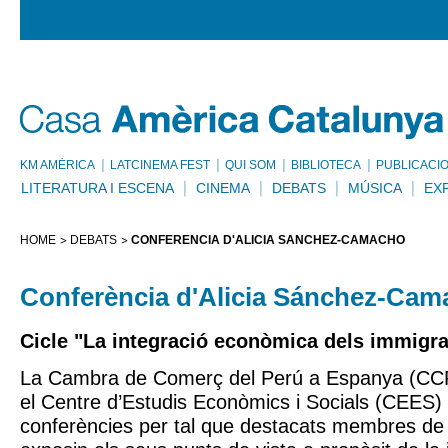
KM AMÈRICA
LATCINEMA FEST
QUI SOM
BIBLIOTECA
PUBLICACI
LITERATURA I ESCENA
CINEMA
DEBATS
MÚSICA
EX
HOME
DEBATS
CONFERÈNCIA D'ALICIA SÁNCHEZ-CAMACHO
Conferència d'Alicia Sánchez-Ca
Cicle "La integració econòmica dels immigr
La Cambra de Comerç del Perú a Espanya (CC
el Centre d’Estudis Econòmics i Socials (CEES) 
conferències per tal que destacats membres de l