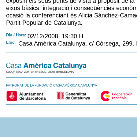
exposin els seus punts de vista a propòsit de la
eixos bàsics: integració i conseqüències econò
ocasió la conferenciant és Alicia Sánchez-Cama
Partit Popular de Catalunya.
Dia / Hora:
02/12/2008, 19:30 H
Lloc:
Casa Amèrica Catalunya. c/ Còrsega, 299.
C/CÒRSEGA 299, ENTRESOL. 08008 BARCELONA
PATRONAT DE LA FUNDACIÓ CASA AMÈRICA CATALUNYA