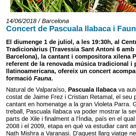
14/06/2018 / Barcelona
Concert de Pascuala Ilabaca i Fauna
El diumenge 1 de juliol, a les 19:30h, al Cent
Tradicionàrius (Travessia Sant Antoni 6 amb
Barcelona), la cantant i compositora xilena 
referent de la renovada música tradicional i
llatinoamericana, ofereix un concert acompa
formació
Fauna
.
Natural de Valparaíso,
Pascuala Ilabaca
va auto
costat de Jaime Frez i Cristian Retamal, el seu
cantant en homenatge a la gran Violeta Parra. 
treball, Pascuala Ilabaca va poder mostrar la s
parts de Xile i finalment a l'Índia, país en el qual
2008 i el 2009, etapa en què va estudiar cant 
Nath Mishra a Varanasi. D'aquest llarg viatge ne