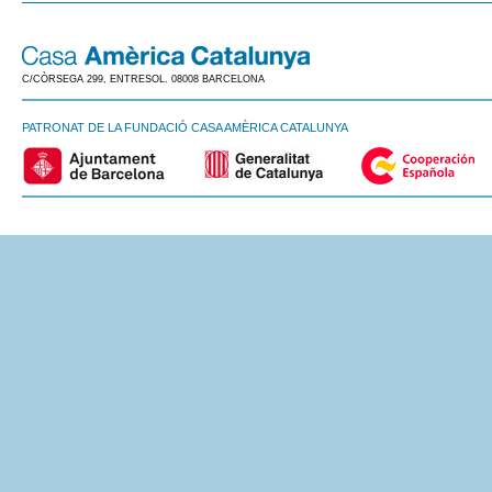
C/CÒRSEGA 299, ENTRESOL. 08008 BARCELONA
PATRONAT DE LA FUNDACIÓ CASA AMÈRICA CATALUNYA