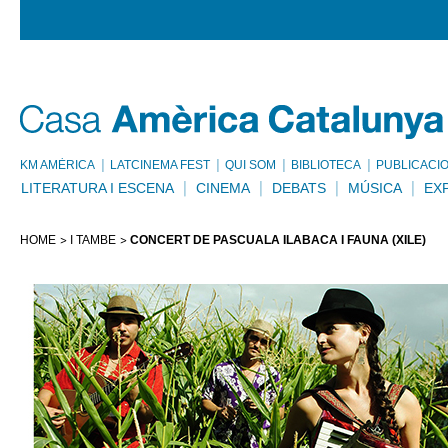
KM AMÈRICA
LATCINEMA FEST
QUI SOM
BIBLIOTECA
PUBLICACI
LITERATURA I ESCENA
CINEMA
DEBATS
MÚSICA
EX
HOME
I TAMBÉ
CONCERT DE PASCUALA ILABACA I FAUNA (XILE)