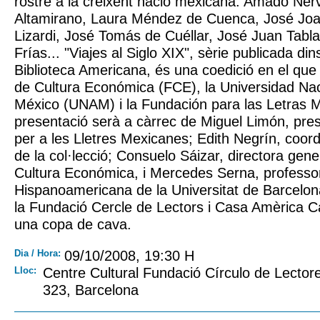
rostre a la creixent nació mexicana: Amado Ner
Altamirano, Laura Méndez de Cuenca, José Jo
Lizardi, José Tomás de Cuéllar, José Juan Tabla
Frías... "Viajes al Siglo XIX", sèrie publicada din
Biblioteca Americana, és una coedició en el que
de Cultura Económica (FCE), la Universidad Na
México (UNAM) i la Fundación para las Letras 
presentació serà a càrrec de Miguel Limón, pres
per a les Lletres Mexicanes; Edith Negrín, coo
de la col·lecció; Consuelo Sáizar, directora gen
Cultura Económica, i Mercedes Serna, professor
Hispanoamericana de la Universitat de Barcelon
la Fundació Cercle de Lectors i Casa Amèrica Ca
una copa de cava.
Dia / Hora:
09/10/2008, 19:30 H
Lloc:
Centre Cultural Fundació Círculo de Lector
323, Barcelona