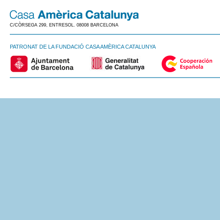
C/CÒRSEGA 299, ENTRESOL. 08008 BARCELONA
PATRONAT DE LA FUNDACIÓ CASA AMÈRICA CATALUNYA