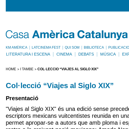
KM AMÈRICA
LATCINEMA FEST
QUI SOM
BIBLIOTECA
PUBLICACI
LITERATURA I ESCENA
CINEMA
DEBATS
MÚSICA
EX
HOME
I TAMBÉ
COL·LECCIÓ “VIAJES AL SIGLO XIX”
Col·lecció “Viajes al Siglo XIX”
Presentació
"Viajes al Siglo XIX" és una edició sense preced
escriptors mexicans vuitcentistes reunida en una
permet apropar-se a autors que amb ploma i e