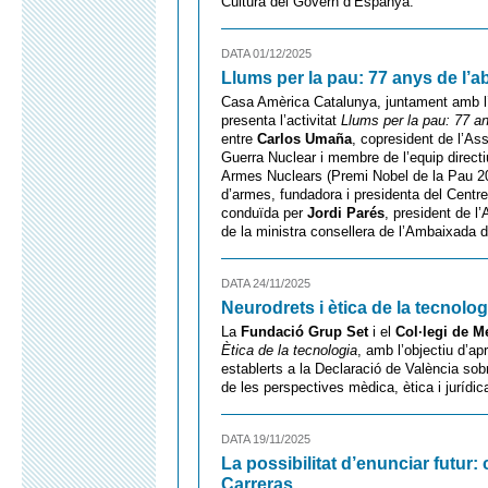
Cultura del Govern d’Espanya.
DATA 01/12/2025
Llums per la pau: 77 anys de l’ab
Casa Amèrica Catalunya, juntament amb l
presenta l’activitat
Llums per la pau: 77 an
entre
Carlos Umaña
, copresident de l’As
Guerra Nuclear i membre de l’equip directi
Armes Nuclears (Premi Nobel de la Pau 2
d’armes, fundadora i presidenta del Centr
conduïda per
Jordi Parés
, president de l
de la ministra consellera de l’Ambaixada
DATA 24/11/2025
Neurodrets i ètica de la tecnolog
La
Fundació Grup Set
i el
Col·legi de M
Ètica de la tecnologia
, amb l’objectiu d’apr
establerts a la Declaració de València sob
de les perspectives mèdica, ètica i jurídic
DATA 19/11/2025
La possibilitat d’enunciar futur
Carreras