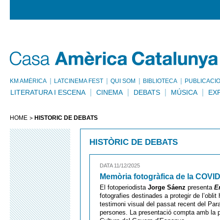
KM AMÈRICA
LATCINEMA FEST
QUI SOM
BIBLIOTECA
PUBLICACI
LITERATURA I ESCENA
CINEMA
DEBATS
MÚSICA
EX
HOME
HISTÒRIC DE DEBATS
HISTÒRIC DE DEBATS
DATA 11/12/2025
Memòria fotogràfica de la COVID
El fotoperiodista
Jorge Sáenz
presenta
E
fotografies destinades a protegir de l’obli
testimoni visual del passat recent del Pa
persones. La presentació compta amb la p