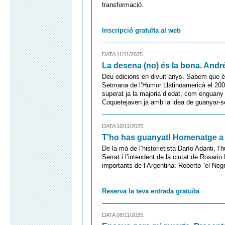
transformació.
Inscripció gratuïta al web
DATA 11/11/2025
La desena (no) és la bona. Andr
Deu edicions en divuit anys. Sabem que és
Setmana de l’Humor Llatinoamericà el 200
superat ja la majoria d’edat, com enguan
Coquetejaven ja amb la idea de guanyar-se 
DATA 10/11/2025
T'ho has guanyat! Homenatge a
De la mà de l’historietista Darío Adanti, l
Serrat i l’intendent de la ciutat de Rosar
importants de l’Argentina: Roberto “el Neg
Reserva la teva entrada gratuïta
DATA 08/11/2025