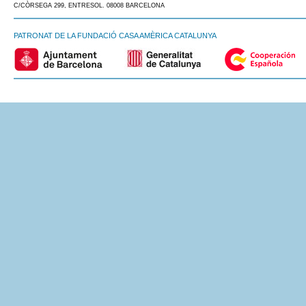
C/CÒRSEGA 299, ENTRESOL. 08008 BARCELONA
PATRONAT DE LA FUNDACIÓ CASA AMÈRICA CATALUNYA