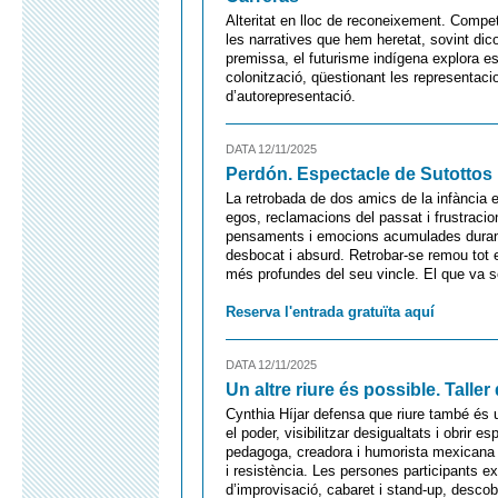
Alteritat en lloc de reconeixement. Compe
les narratives que hem heretat, sovint di
premissa, el futurisme indígena explora esc
colonització, qüestionant les representa
d’autorepresentació.
DATA 12/11/2025
Perdón. Espectacle de Sutottos
La retrobada de dos amics de la infància 
egos, reclamacions del passat i frustracio
pensaments i emocions acumulades durant
desbocat i absurd. Retrobar-se remou tot 
més profundes del seu vincle. El que va ser
Reserva l'entrada gratuïta aquí
DATA 12/11/2025
Un altre riure és possible. Talle
Cynthia Híjar defensa que riure també és 
el poder, visibilitzar desigualtats i obrir 
pedagoga, creadora i humorista mexicana c
i resistència. Les persones participants e
d’improvisació, cabaret i stand-up, descobrint