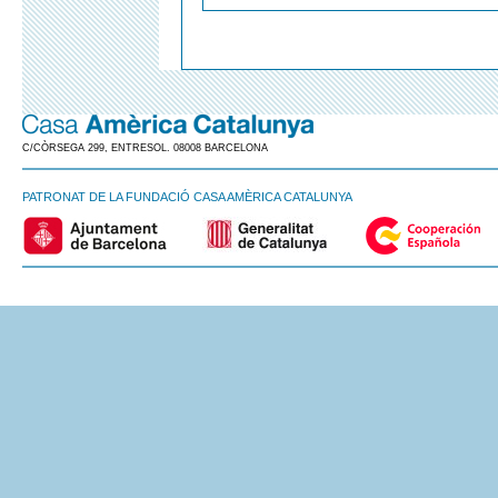
C/CÒRSEGA 299, ENTRESOL. 08008 BARCELONA
PATRONAT DE LA FUNDACIÓ CASA AMÈRICA CATALUNYA