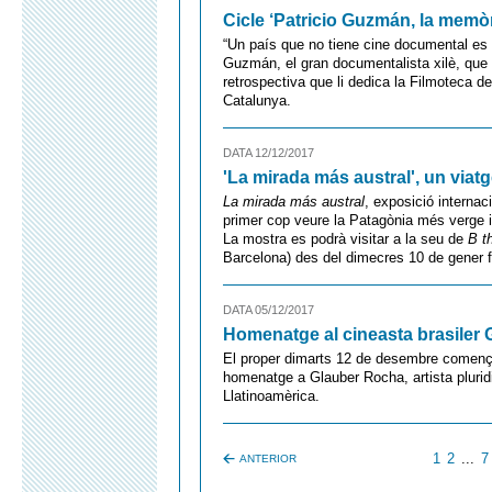
Cicle ‘Patricio Guzmán, la memòr
“Un país que no tiene cine documental es c
Guzmán, el gran documentalista xilè, que d
retrospectiva que li dedica la Filmoteca 
Catalunya.
DATA 12/12/2017
'La mirada más austral', un via
La mirada más austral
, exposició internac
primer cop veure la Patagònia més verge 
La mostra es podrà visitar a la seu de
B t
Barcelona) des del dimecres 10 de gener fin
DATA 05/12/2017
Homenatge al cineasta brasiler
El proper dimarts 12 de desembre comença 
homenatge a Glauber Rocha, artista pluridis
Llatinoamèrica.
1
2
...
7
ANTERIOR