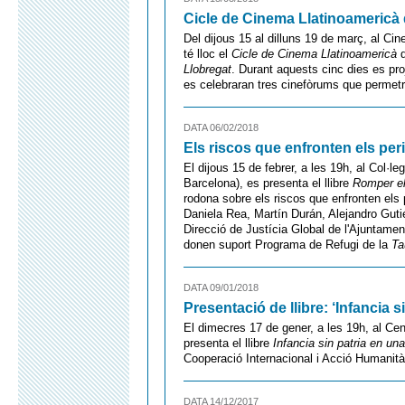
Cicle de Cinema Llatinoamericà 
Del dijous 15 al dilluns 19 de març, al Cin
té lloc el
Cicle de Cinema Llatinoamericà
d
Llobregat
. Durant aquests cinc dies es pro
es celebraran tres cinefòrums que permetran
DATA 06/02/2018
Els riscos que enfronten els pe
El dijous 15 de febrer, a les 19h, al Col·
Barcelona), es presenta el llibre
Romper el 
rodona sobre els riscos que enfronten els
Daniela Rea, Martín Durán, Alejandro Gutié
Direcció de Justícia Global de l'Ajuntame
donen suport Programa de Refugi de la
Ta
DATA 09/01/2018
Presentació de llibre: ‘Infancia 
El dimecres 17 de gener, a les 19h, al Ce
presenta el llibre
Infancia sin patria en un
Cooperació Internacional i Acció Humanità
DATA 14/12/2017