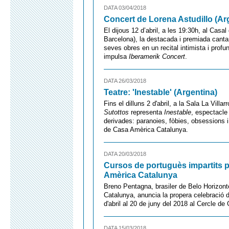
DATA 03/04/2018
Concert de Lorena Astudillo (Ar
El dijous 12 d’abril, a les 19:30h, al Casa
Barcelona), la destacada i premiada cantan
seves obres en un recital intimista i prof
impulsa
Iberamerik Concert
.
DATA 26/03/2018
Teatre: 'Inestable' (Argentina)
Fins el dilluns 2 d'abril, a la Sala La Villa
Sutottos
representa
Inestable
, espectacle 
derivades: paranoies, fòbies, obsessions
de Casa Amèrica Catalunya.
DATA 20/03/2018
Cursos de portuguès impartits 
Amèrica Catalunya
Breno Pentagna, brasiler de Belo Horizont
Catalunya, anuncia la propera celebració 
d'abril al 20 de juny del 2018 al Cercle d
DATA 15/03/2018