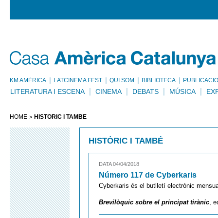
KM AMÈRICA
LATCINEMA FEST
QUI SOM
BIBLIOTECA
PUBLICACI
LITERATURA I ESCENA
CINEMA
DEBATS
MÚSICA
EX
HOME
HISTÒRIC I TAMBÉ
HISTÒRIC I TAMBÉ
DATA 04/04/2018
Número 117 de Cyberkaris
Cyberkaris és el butlletí electrònic mensua
Brevilòquic sobre el principat tirànic
, e