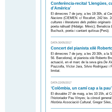
Conferència-recital ‘Llengües, cu
d’Amèrica’
El dimecres 7 de juny, a les 19:30h, al
Cen
Nacions
(CIEMEN. c/ Rocafort, 242 bis. 2o
cultures i literatures dels pobles originari
poeta náhuatl (Hidalgo. Mèxic); Benalicia L
Buchuck, poeta i cantant quítxua (Perú).
DATA 30/05/2017
Concert del pianista xilè Robert
El dimecres 7 de juny, a les 20:30h, a la S
56. Barcelona), el pianista xilè Roberto B
actuació, en el marc de la seva gira
De Xi
Piazzolla, Víctor Jara, Silvio Rodríguez i 
limitat.
DATA 22/05/2017
‘Colòmbia, un camí cap a la pau’
El dissabte 27 de maig, a les 10:15h, al C
l’historiador Pau Vinyes; la cònsol genera
Història Associació Cultural
, Gregor Siles