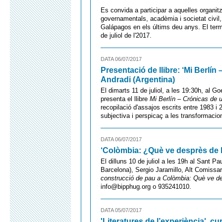
Es convida a participar a aquelles organit
governamentals, acadèmia i societat civil
Galápagos en els últims deu anys. El termi
de juliol de l'2017.
DATA 06/07/2017
Presentació de llibre: ‘Mi Berlí
Andradi (Argentina)
El dimarts 11 de juliol, a les 19:30h, al G
presenta el llibre
Mi Berlín – Crónicas de 
recopilació d'assajos escrits entre 1983 i 
subjectiva i perspicaç a les transformacio
DATA 06/07/2017
‘Colòmbia: ¿Què ve desprès de l
El dilluns 10 de juliol a les 19h al Sant P
Barcelona), Sergio Jaramillo, Alt Comissa
construcció de pau a Colòmbia: Què ve de
info@bipphug.org o 935241010.
DATA 05/07/2017
'Literatures de l’experiència', c