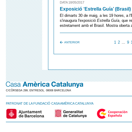
DATA 18/05/2017
Exposició ‘Estrella Guía’ (Brasil)
El dimarts 30 de maig, a les 19 hores, a l
s'inaugura l'exposició
Estrella Guía
, que r
estretament amb el Brasil. Mostra oberta al
1
2
...
9
ANTERIOR
C/CÒRSEGA 299, ENTRESOL. 08008 BARCELONA
PATRONAT DE LA FUNDACIÓ CASA AMÈRICA CATALUNYA