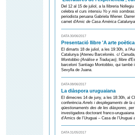
Del 12 al 15 de juliol, a la llibreria Nolleg
celebra el curs intensiu
Yo y mis sombras: 
periodista peruana Gabriela Wiener. Darrere
carnet d'
Amic de Casa Amèrica Catalunya
DATA 30/06/2017
Presentació llibre 'A arte poèti
El dimarts 18 de juliol, a les 19:30h, a l'A
Catalunya (Ateneu Barcelonès. c/ Canuda,
Montobbio (Análise e Traduçao)
, llibre d'
barceloní Santiago Montobbio, qui també in
Sevylla de Juana.
DATA 08/06/2017
La diàspora uruguaiana
El dimecres 14 de juny, a les 18:30h, al C
conferència
Arrels i desplegaments de la 
qüestionaments des de les diàspores
, per
investigadora doctorant franco-uruguaiana
d’Amics de l’Uruguai – Casa de l’Uruguai 
DATA 31/05/2017