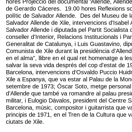
hores Projecció del documental ‘Allende, Allende’
de Gerardo Cáceres. 19.00 hores Reflexions sob
polític de Salvador Allende. Des del Museu de la
Salvador Allende de Xile, intervencions d’Isabel A
Salvador Allende i diputada pel Partit Socialista
conseller d'Interior, Relacions Institucionals i Par
Generalitat de Catalunya, i Luis Guastavino, dipu
Comunista de Xile durant la presidència d'Allend
en el alma", llibre en el qual ret homenatge a l
salvar la seva vida després del cop d'estat de 
Barcelona, intervencions d’Osvaldo Puccio Hui
Xile a Espanya, que va estar al Palau de la Mon
setembre de 1973; Óscar Soto, metge personal i
d’Allende que també va romandre al palau presid
militar, i Eulogio Dávalos, president del Centre 
Barcelona, músic, compositor i guitarrista que va
principis de 1971, en el Tren de la Cultura que v
ciutats de Xile.