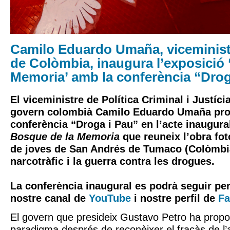
Camilo Eduardo Umaña, viceminist
de Colòmbia, inaugura l’exposició 
Memoria’ amb la conferència “Drog
El viceministre de Política Criminal i Justíci
govern colombià Camilo Eduardo Umaña pro
conferència “Droga i Pau” en l’acte inaugura
Bosque de la Memoria
que reuneix l’obra fot
de joves de San Andrés de Tumaco (Colòmbia
narcotràfic i la guerra contra les drogues.
La conferència inaugural es podrà seguir pe
nostre canal de
YouTube
i nostre perfil de
Fa
El govern que presideix Gustavo Petro ha propo
paradigma després de reconèixer el fracàs de 