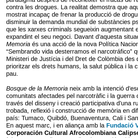
contra les drogues. La realitat demostra que aq
mostrat incapaç de frenar la producció de drogue
disminuir la demanda mundial de substàncies psi
que les xarxes criminals segueixin augmentant e
expandint el seu negoci. Davant d’aquesta situa
Memoria
és una acció de la nova Política Nacio
“Sembrando vida desterramos el narcotráfico” q
Ministeri de Justícia i del Dret de Colòmbia des
prioritzar els drets humans, la salut pública i la 
pau.
Bosque de la Memoria
neix amb la intenció d’esco
comunitats afectades pel narcotràfic i la guerra
través del disseny i creació participativa d’una r
trobada, reflexió i construcció de memòria en dife
país: Tumaco, Quibdó, Buenaventura, Cali i San
En aquest marc, i en aliança amb la
Fundació V
Corporación Cultural Afrocolombiana Calips