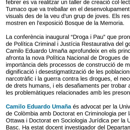
febrer es va realitzar un taller de creació col·le
Tumaco que va treballar en el desenvolupament
visuals des de la veu d’un grup de joves. Els resu
mostren en l’exposició Bosque de la Memoria.
La conferència inaugural “Droga i Pau” que pron
de Política Criminal i Justícia Restaurativa del 
Camilo Eduardo Umaña aprofundeix en els princ
afronta la nova Política Nacional de Drogues de
importància dels processos de construcció de m
dignificació i desestigmatització de les poblacio
narcotràfic i la guerra contra les drogues, el n
de drets humans, i els desafiaments per trobar a
les problemàtiques relacionades amb les presons
Camilo Eduardo Umaña
és advocat per la Uni
de Colòmbia amb Doctorat en Criminologia per l
Ottawa i Doctorat en Sociologia Jurídica per la 
Basc. Ha estat docent investigador del Departa