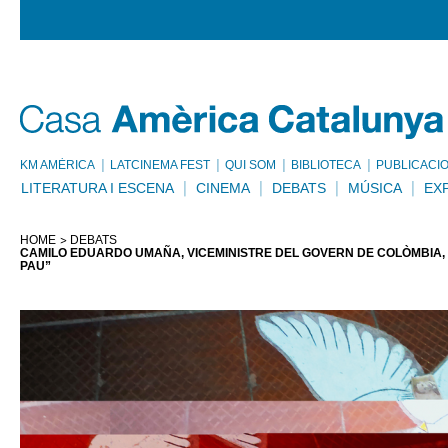
KM AMÈRICA
LATCINEMA FEST
QUI SOM
BIBLIOTECA
PUBLICACI
LITERATURA I ESCENA
CINEMA
DEBATS
MÚSICA
EX
HOME
DEBATS
CAMILO EDUARDO UMAÑA, VICEMINISTRE DEL GOVERN DE COLÒMBIA, 
PAU”