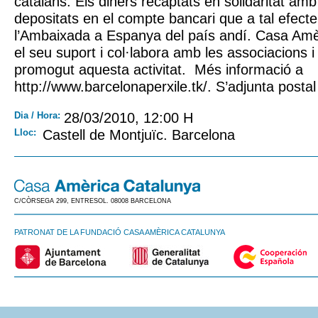
catalans. Els diners recaptats en solidaritat amb
depositats en el compte bancari que a tal efecte
l’Ambaixada a Espanya del país andí. Casa Am
el seu suport i col·labora amb les associacions i
promogut aquesta activitat. Més informació a
http://www.barcelonaperxile.tk/. S’adjunta postal
Dia / Hora:
28/03/2010, 12:00 H
Lloc:
Castell de Montjuïc. Barcelona
C/CÒRSEGA 299, ENTRESOL. 08008 BARCELONA
PATRONAT DE LA FUNDACIÓ CASA AMÈRICA CATALUNYA