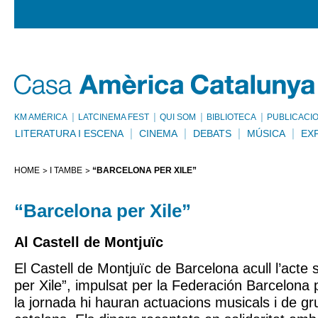
KM AMÈRICA
LATCINEMA FEST
QUI SOM
BIBLIOTECA
PUBLICACI
LITERATURA I ESCENA
CINEMA
DEBATS
MÚSICA
EX
HOME
I TAMBÉ
“BARCELONA PER XILE”
“Barcelona per Xile”
Al Castell de Montjuïc
El Castell de Montjuïc de Barcelona acull l’acte 
per Xile”, impulsat per la Federación Barcelona p
la jornada hi hauran actuacions musicals i de grup