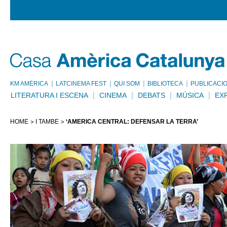
KM AMÈRICA
LATCINEMA FEST
QUI SOM
BIBLIOTECA
PUBLICACI
LITERATURA I ESCENA
CINEMA
DEBATS
MÚSICA
EX
HOME
I TAMBÉ
‘AMÈRICA CENTRAL: DEFENSAR LA TERRA’