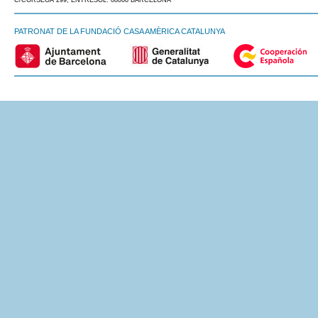
C/CÒRSEGA 299, ENTRESOL. 08008 BARCELONA
PATRONAT DE LA FUNDACIÓ CASA AMÈRICA CATALUNYA