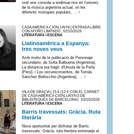
violí ens convida a endinsar-nos en l'univers
de la música argentina actual, on les
diferents músiques populars, …
+
CASA AMÈRICA CATALUNYA | ENTRADA LIBRE
CON AFORO LIMITADO : 02/10/2026
LITERATURA I ESCENA
Llatinoamèrica a Espanya:
tres noves veus
Amb motiu de la publicació de Personaje
secundario, de Sofia Balbuena (Argentina),
La distancia era frágil, d'Ursula de la Peña
(Perú), i Los oscurecimientos, de Tomás
Sánchez Bellocchio (Argentina), …
+
VILA DE GRÀCIA | 15 € (12 € CON EL CARNET
DE CASA AMÈRICA CATALUNYA O DE
BIBLIOTEQUES DE BARCELONA) : 03/10/2026
LITERATURA I ESCENA
Barris travessats: Gràcia. Ruta
literària
Nova oportunitat per disfrutar de Barris
travessats: Gràcia, ruta literària estrenada el