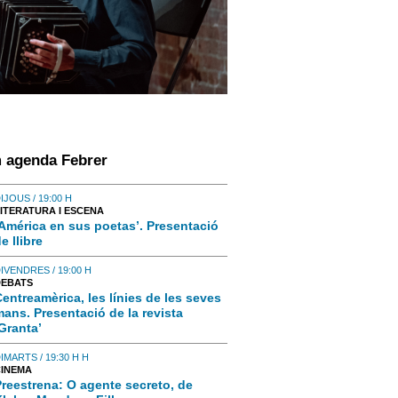
 agenda Febrer
IJOUS / 19:00 H
ITERATURA I ESCENA
‘América en sus poetas’. Presentació
e llibre
IVENDRES / 19:00 H
DEBATS
entreamèrica, les línies de les seves
ans. Presentació de la revista
Granta’
IMARTS / 19:30 H H
CINEMA
reestrena: O agente secreto, de