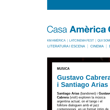
KM AMÈRICA
LATCINEMA FEST
QUI SOM
LITERATURA I ESCENA
CINEMA
MÚSICA
Gustavo Cabrer
i Santiago Arias
Santiago Arias
(bandoneó) i
Gustav
Cabrera
(violí) exploren la música
argentina actual, on el tango i el
folklore dialoguen amb el jazz
contemporani, en un format íntim de