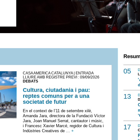
Resum
05
D
CASA AMÈRICA CATALUNYA | ENTRADA
L
LLIURE AMB REGISTRE PREVI : 09/09/2026
DEBATS
d
Cultura, ciutadania i pau:
13
reptes comuns per a una
D
societat de futur
C
m
En el context de l’11 de setembre xilè,
‘
Amanda Jara, directora de la Fundació Víctor
Jara, Joan Manuel Serrat, cantautor i músic,
17
i Francesc Xavier Marcé, regidor de Cultura i
D
Indústries Creatives de …
+
P