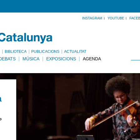
INSTAGRAM
YOUTUBE
FACE
BIBLIOTECA
PUBLICACIONS
ACTUALITAT
DEBATS
MÚSICA
EXPOSICIONS
AGENDA
a
o