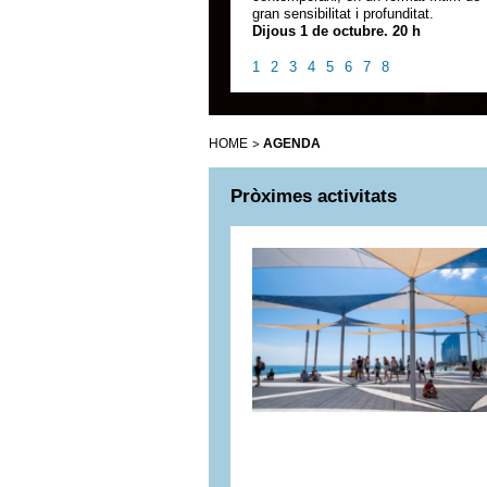
gran sensibilitat i profunditat.
Dijous 1 de octubre. 20 h
1
2
3
4
5
6
7
8
HOME
AGENDA
Pròximes activitats