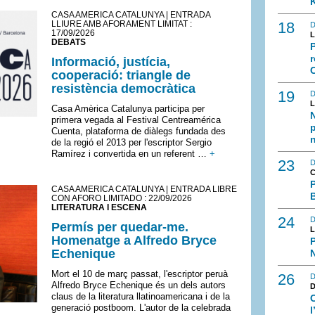
CASA AMÈRICA CATALUNYA | ENTRADA
LLIURE AMB AFORAMENT LIMITAT :
18
D
17/09/2026
L
DEBATS
r
Informació, justícia,
C
cooperació: triangle de
resistència democràtica
19
D
L
Casa Amèrica Catalunya participa per
primera vegada al Festival Centreamérica
p
Cuenta, plataforma de diàlegs fundada des
n
de la regió el 2013 per l'escriptor Sergio
Ramírez i convertida en un referent …
+
23
D
CASA AMÈRICA CATALUNYA | ENTRADA LIBRE
CON AFORO LIMITADO : 22/09/2026
LITERATURA I ESCENA
24
D
Permís per quedar-me.
L
Homenatge a Alfredo Bryce
P
Echenique
Mort el 10 de març passat, l'escriptor peruà
26
D
Alfredo Bryce Echenique és un dels autors
claus de la literatura llatinoamericana i de la
C
generació postboom. L'autor de la celebrada
l