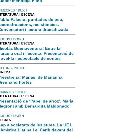
Kleber Mendoça Filho
IMECRES / 19:00 H
ITERATURA I ESCENA
Pablo Palacio: puntades de peu,
econstruccions, resistències.
onversatori i lectura dramatitzada
IJOUS / 19:00 H
ITERATURA I ESCENA
Nicolás Buenaventura: Entre la
araula oral i l’escrita. Presentació de
ovel·la i espectacle de contes
ILLUNS / 20:00 H
CINEMA
Preestrena: Manas, de Marianna
Brennand Fortes
IMARTS / 19:00 H
ITERATURA I ESCENA
resentació de ‘Papel de arroz’. María
Negroni amb Bernardita Maldonado
IJOUS / 18:30 H
DEBATS
ap a societats de les cures. La UE i
’Amèrica Llatina i el Carib davant del