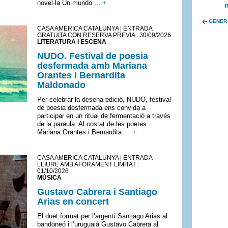
novel·la Un mundo …
+
n
GENER
CASA AMÈRICA CATALUNYA | ENTRADA
GRATUITA CON RESERVA PREVIA : 30/09/2026
LITERATURA I ESCENA
NUDO. Festival de poesia
desfermada amb Mariana
Orantes i Bernardita
Maldonado
Per celebrar la desena edició, NUDO, festival
de poesia desfermada ens convida a
participar en un ritual de fermentació a través
de la paraula. Al costat de les poetes
Mariana Orantes i Bernardita …
+
CASA AMÈRICA CATALUNYA | ENTRADA
LLIURE AMB AFORAMENT LIMITAT :
01/10/2026
MÚSICA
Gustavo Cabrera i Santiago
Arias en concert
El duet format per l’argentí Santiago Arias al
bandoneó i l’uruguaià Gustavo Cabrera al