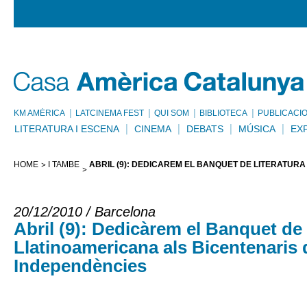
KM AMÈRICA
LATCINEMA FEST
QUI SOM
BIBLIOTECA
PUBLICACI
LITERATURA I ESCENA
CINEMA
DEBATS
MÚSICA
EX
HOME
I TAMBÉ
ABRIL (9): DEDICÀREM EL BANQUET DE LITERATUR
20/12/2010 / Barcelona
Abril (9): Dedicàrem el Banquet de 
Llatinoamericana als Bicentenaris 
Independències