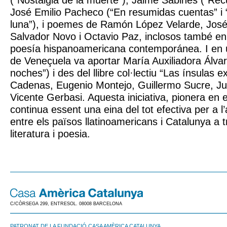
(“Nostalgia de la muerte”), Jaime Sabines (“Re
José Emilio Pacheco (“En resumidas cuentas” i “E
luna”), i poemes de Ramón López Velarde, José
Salvador Novo i Octavio Paz, inclosos també en 
poesía hispanoamericana contemporánea. I en últ
de Veneçuela va aportar María Auxiliadora Álvar
noches”) i des del llibre col·lectiu “Las ínsulas e
Cadenas, Eugenio Montejo, Guillermo Sucre, J
Vicente Gerbasi. Aquesta iniciativa, pionera en e
continua essent una eina del tot efectiva per a l
entre els països llatinoamericans i Catalunya a 
literatura i poesia.
C/CÒRSEGA 299, ENTRESOL. 08008 BARCELONA
PATRONAT DE LA FUNDACIÓ CASA AMÈRICA CATALUNYA