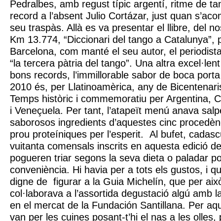
Pedralbes, amb regust típic argentí, ritme de t
record a l’absent Julio Cortázar, just quan s’ac
seu traspàs. Allà es va presentar el llibre, del nos
Km 13.774, “Diccionari del tango a Catalunya”, 
Barcelona, com manté el seu autor, el periodist
“la tercera pàtria del tango”. Una altra excel·len
bons records, l’immillorable sabor de boca porta 
2010 és, per Llatinoamèrica, any de Bicentenar
Temps històric i commemoratiu per Argentina, C
i Veneçuela. Per tant, l’atapeït menú anava sal
saborosos ingredients d’aquestes cinc procedèn
prou proteíniques per l’esperit. Al bufet, cada
vuitanta comensals inscrits en aquesta edició d
pogueren triar segons la seva dieta o paladar po
conveniència. Hi havia per a tots els gustos, i qu
digne de figurar a la Guia Michelín, que per aix
col·laborava a l’assortida degustació algú amb la 
en el mercat de la Fundación Santillana. Per aq
van per les cuines posant-t’hi el nas a les olles, 