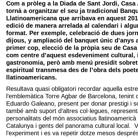
Com a pròleg a la Diada de Sant Jordi, Casa
tornà a organitzar el seu ja tradicional Banq
Llatinoamericana que arribava en aquest 2010
edició de manera arrelada al calendari i algu
format. Per exemple, celebració de dues jor
dijous, y ampliació del banquet únic d’anys a
primer cop, elecció de la pròpia seu de Cas
com centre d’aquest esdeveniment cultural, i
gastronomia, però amb menú presidit sobreto
espiritual transmesa des de l’obra dels poet
llatinoamericans.
Resultava quasi obligatori recordar aquella est
l’emblemàtica Torre Agbar de Barcelona, tenint c
Eduardo Galeano, present per donar prestigi i so
també amb suport d’altres col·legues, represent
personalitats del món associatius llatinoamericà
Catalunya i gents del panorama cultural local. V
l’experiment i es va repetir dotze mesos després