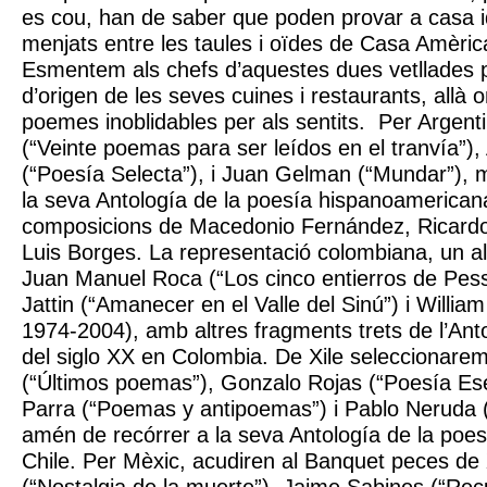
es cou, han de saber que poden provar a casa id
menjats entre les taules i oïdes de Casa Amèric
Esmentem als chefs d’aquestes dues vetllades pe
d’origen de les seves cuines i restaurants, allà o
poemes inoblidables per als sentits. Per Argenti
(“Veinte poemas para ser leídos en el tranvía”), 
(“Poesía Selecta”), i Juan Gelman (“Mundar”),
la seva Antología de la poesía hispanoamerica
composicions de Macedonio Fernández, Ricardo 
Luis Borges. La representació colombiana, un al
Juan Manuel Roca (“Los cinco entierros de Pe
Jattin (“Amanecer en el Valle del Sinú”) i Willi
1974-2004), amb altres fragments trets de l’Ant
del siglo XX en Colombia. De Xile seleccionare
(“Últimos poemas”), Gonzalo Rojas (“Poesía Ese
Parra (“Poemas y antipoemas”) i Pablo Neruda (
amén de recórrer a la seva Antología de la poes
Chile. Per Mèxic, acudiren al Banquet peces de X