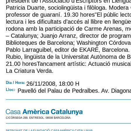
president de l’Associació d’Escriptors en Llengu
Patricia Duarte, sociolingüista i filòloga. Modera
professor de guaraní. 19.30 hores"El públic lector
lectura i les dificultats d’accés al llibre en lleng
rodona amb la participació de Carme Arenas, 
– Catalunya; Juanjo Arranz, director de program
Biblioteques de Barcelona; Washington Córdova, 
Pablo Larraguibel, editor de EKARÉ, Barcelona
Rubio, lingüista de la Universitat Autònoma de 
21.00 horesTancament artístic: Actuació musical 
La Criatura Verda.
Dia / Hora:
26/11/2008, 18:00 H
Lloc:
Pavelló del Palau de Pedralbes. Av. Diagon
C/CÒRSEGA 299, ENTRESOL. 08008 BARCELONA
PATRONAT DE LA FUNDACIÓ CASA AMÈRICA CATALUNYA