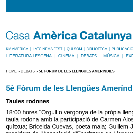
KM AMÈRICA
LATCINEMA FEST
QUI SOM
BIBLIOTECA
PUBLICACI
LITERATURA I ESCENA
CINEMA
DEBATS
MÚSICA
EX
HOME
DEBATS
5È FÒRUM DE LES LLENGÜES AMERÍNDIES
5è Fòrum de les Llengües Amerínd
Taules rodones
18:00 hores "Orgull o vergonya de la pròpia lleng
taula rodona amb la participació de Carmen Alosi
quítxua; Briceida Cuevas, poeta maia; Guillem-J