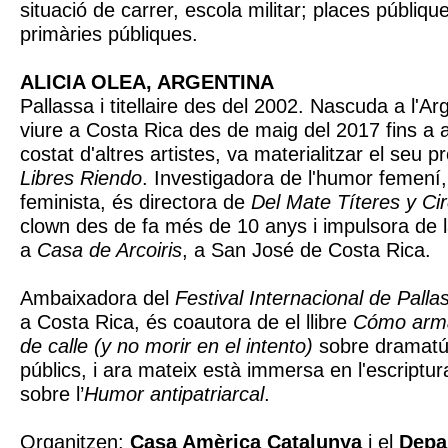
situació de carrer, escola militar; places públiqu
primàries públiques.
ALICIA OLEA, ARGENTINA
Pallassa i titellaire des del 2002. Nascuda a l'Ar
viure a Costa Rica des de maig del 2017 fins a ab
costat d'altres artistes, va materialitzar el seu p
Libres Riendo
. Investigadora de l'humor femení, 
feminista, és directora de
Del Mate Títeres y Ci
clown des de fa més de 10 anys i impulsora de l
a
Casa de Arcoiris
, a San José de Costa Rica.
Ambaixadora del
Festival Internacional de Pall
a Costa Rica, és coautora de el llibre
Cómo arma
de calle (y no morir en el intento)
sobre dramatúr
públics, i ara mateix està immersa en l'escriptura 
sobre l’
Humor antipatriarcal
.
Organitzen:
Casa Amèrica Catalunya
i el
Depa