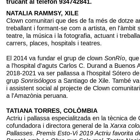
trucant al telefon
934742841
.
NATALIA RAMMSY, XILE
Clown comunitari que des de fa més de dotze an
treballant i formant-se com a artista, en l'àmbit so
teatre, la música i la fotografia, actuant i treballa
carrers, places, hospitals i teatres.
El 2014 va fundar el grup de clown
SonRío
, que
a l'hospital d'aguts Carlos C. Durand a Buenos Ai
2018-2021 va ser pallassa a l'hospital Sótero de 
grup
Sonrisólogos
a Santiago de Xile. També va s
i assistent social al projecte de Clown comunitar
a l'Amazònia peruana.
TATIANA TORRES, COLÒMBIA
Actriu i pallassa especialitzada en la tècnica de
cofundadora i directora general de la
Xarxa col
Pallasses
.
Premis Esto-Vi 2019 Actriu favorita 