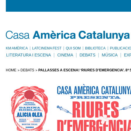
KM AMÈRICA
LATCINEMA FEST
QUI SOM
BIBLIOTECA
PUBLICACI
LITERATURA I ESCENA
CINEMA
DEBATS
MÚSICA
EX
HOME
DEBATS
PALLASSES A ESCENA! ‘RIURES D’EMERGÈNCIA’. 8