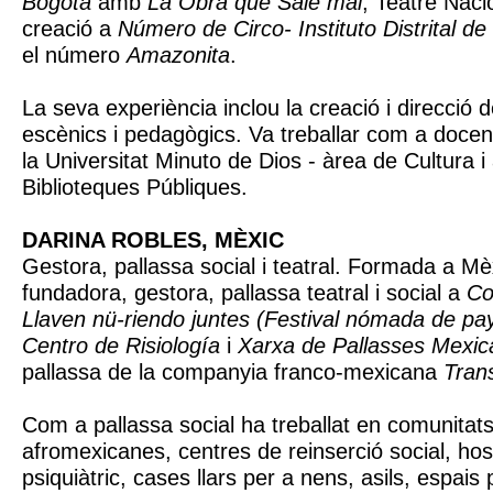
Bogotà
amb
La Obra que Sale mal
, Teatre Naci
creació a
Número de Circo- Instituto Distrital de
el número
Amazonita
.
La seva experiència inclou la creació i direcció d
escènics i pedagògics. Va treballar com a doce
la Universitat Minuto de Dios - àrea de Cultura i
Biblioteques Públiques.
DARINA ROBLES, MÈXIC
Gestora, pallassa social i teatral. Formada a Mè
fundadora, gestora, pallassa teatral i social a
Co
Llaven nü-riendo juntes (Festival nómada de paya
Centro de Risiología
i
Xarxa de Pallasses Mexi
pallassa de la companyia franco-mexicana
Tran
Com a pallassa social ha treballat en comunitats
afromexicanes, centres de reinserció social, hosp
psiquiàtric, cases llars per a nens, asils, espais