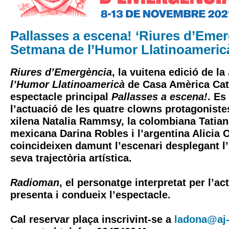
Pallasses a escena! ‘Riures d’Emer
Setmana de l’Humor Llatinoameric
Riures d’Emergència
, la vuitena edició de la
l’Humor Llatinoamericà
de Casa Amèrica Cat
espectacle principal
Pallasses a escena!
. Es
l’actuació de les quatre clowns protagonistes
xilena Natalia Rammsy, la colombiana Tatiana
mexicana Darina Robles i l’argentina Alicia 
coincideixen damunt l’escenari desplegant l’
seva trajectòria artística.
Radioman
, el personatge interpretat per l’ac
presenta i condueix l’espectacle.
Cal reservar plaça inscrivint-se a
ladona@aj-