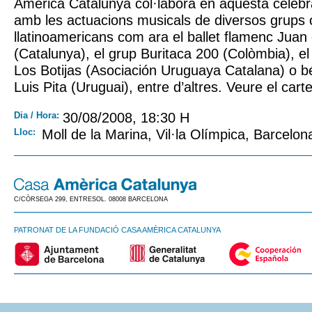
Amèrica Catalunya col·labora en aquesta celeb
amb les actuacions musicals de diversos grups c
llatinoamericans com ara el ballet flamenc Juan 
(Catalunya), el grup Buritaca 200 (Colòmbia), 
Los Botijas (Asociación Uruguaya Catalana) o b
Luis Pita (Uruguai), entre d’altres. Veure el carte
Dia / Hora:
30/08/2008, 18:30 H
Lloc:
Moll de la Marina, Vil·la Olímpica, Barcelon
C/CÒRSEGA 299, ENTRESOL. 08008 BARCELONA
PATRONAT DE LA FUNDACIÓ CASA AMÈRICA CATALUNYA