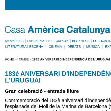
KM AMÈRICA
LATCINEMA FEST
QUI SOM
BIBLIOTECA
PUBLICACI
LITERATURA I ESCENA
CINEMA
DEBATS
MÚSICA
EX
HOME
I TAMBÉ
183È ANIVERSARI D'INDEPENDÈNCIA DE L'URUGUAI
183è ANIVERSARI D'INDEPENDÈN
L'URUGUAI
Gran celebració - entrada lliure
Commemoració del 183è aniversari d’independèn
l’esplanada del Moll de la Marina de Barcelona