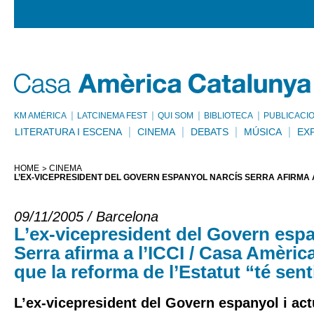
KM AMÈRICA
LATCINEMA FEST
QUI SOM
BIBLIOTECA
PUBLICACI
LITERATURA I ESCENA
CINEMA
DEBATS
MÚSICA
EX
HOME
CINEMA
L’EX-VICEPRESIDENT DEL GOVERN ESPANYOL NARCÍS SERRA AFIRMA A 
09/11/2005 / Barcelona
L’ex-vicepresident del Govern esp
Serra afirma a l’ICCI / Casa Amèric
que la reforma de l’Estatut “té sent
L’ex-vicepresident del Govern espanyol i act