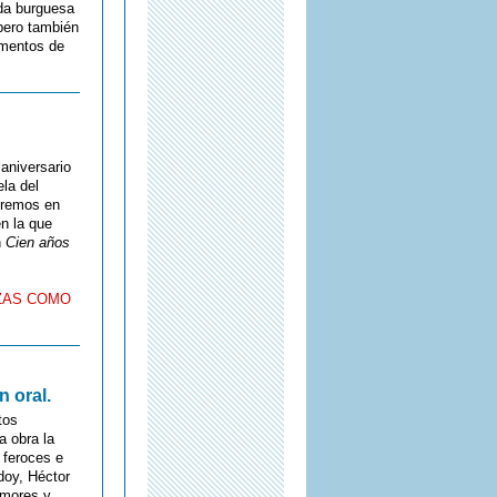
ida burguesa
 pero también
omentos de
aniversario
ela del
eeremos en
n la que
n
Cien años
AZAS COMO
 oral.
tos
a obra la
, feroces e
doy, Héctor
amores y