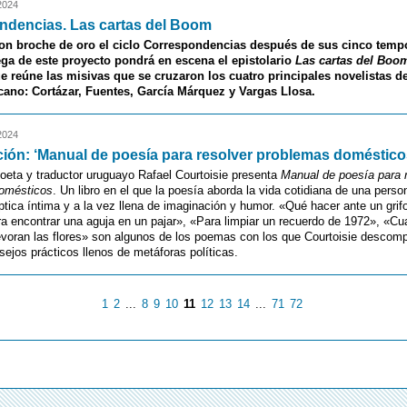
2024
ndencias. Las cartas del Boom
n broche de oro el ciclo Correspondencias después de sus cinco temp
ega de este proyecto pondrá en escena el epistolario
Las cartas del Boo
 reúne las misivas que se cruzaron los cuatro principales novelistas 
cano: Cortázar, Fuentes, García Márquez y Vargas Llosa.
2024
ión: ‘Manual de poesía para resolver problemas doméstico
 poeta y traductor uruguayo Rafael Courtoisie presenta
Manual de poesía para 
omésticos
. Un libro en el que la poesía aborda la vida cotidiana de una perso
tica íntima y a la vez llena de imaginación y humor. «Qué hacer ante un grif
a encontrar una aguja en un pajar», «Para limpiar un recuerdo de 1972», «Cu
voran las flores» son algunos de los poemas con los que Courtoisie descomp
sejos prácticos llenos de metáforas políticas.
1
2
...
8
9
10
11
12
13
14
...
71
72