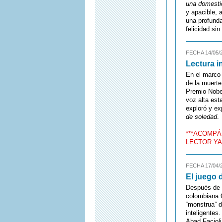
una domesti
y apacible, 
una profund
felicidad si
FECHA 14/05/
Lectura i
En el marco
de la muerte
Premio Nobel
voz alta est
exploró y e
de soledad
.
***ACOMPÁ
LECTOR YA
FECHA 17/04/
El juego 
Después de 
colombiana C
“monstrua” d
inteligentes
Abad Faciol