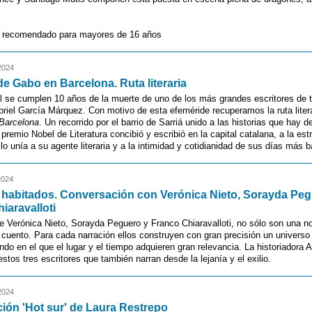
 recomendado para mayores de 16 años
2024
 de Gabo en Barcelona. Ruta literaria
il se cumplen 10 años de la muerte de uno de los más grandes escritores de 
riel García Márquez. Con motivo de esta efeméride recuperamos la ruta liter
Barcelona
. Un recorrido por el barrio de Sarriá unido a las historias que hay d
 premio Nobel de Literatura concibió y escribió en la capital catalana, a la est
 lo unía a su agente literaria y a la intimidad y cotidianidad de sus días más 
2024
 habitados. Conversación con Verónica Nieto, Sorayda Peg
iaravalloti
e Verónica Nieto, Sorayda Peguero y Franco Chiaravalloti, no sólo son una n
 cuento. Para cada narración ellos construyen con gran precisión un universo 
do en el que el lugar y el tiempo adquieren gran relevancia. La historiadora
estos tres escritores que también narran desde la lejanía y el exilio.
2024
ión 'Hot sur' de Laura Restrepo