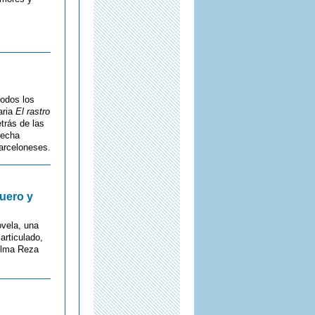
todos los
aria
El rastro
etrás de las
recha
barceloneses.
uero y
ovela, una
articulado,
 Alma Reza