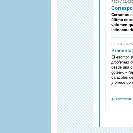
FECHA 22/02/
Correspo
Cerramos co
última entr
volumen que
latinoameri
FECHA 15/02/
Presentac
El escritor,
problemas d
desde una óp
gotea», «Par
caracoles de
y ofrece con
ANTERIOR