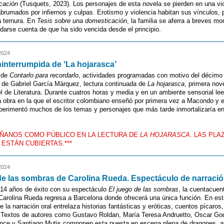
cación
(Tusquets, 2023). Los personajes de esta novela se pierden en una v
abrumados por infiernos y culpas. Erotismo y violencia habitan sus vínculos,
a ternura. En
Tesis sobre una domesticación
, la familia se aferra a breves m
n darse cuenta de que ha sido vencida desde el principio.
2024
ninterrumpida de ‘La hojarasca’
 de
Contarlo para recordarlo
, actividades programadas con motivo del décimo 
 de Gabriel García Márquez, lectura continuada de
La hojarasca
, primera nov
 de Literatura. Durante cuatros horas y media y en un ambiente sensorial l
a obra en la que el escritor colombiano enseñó por primera vez a Macondo y e
xperimentó muchos de los temas y personajes que más tarde inmortalizaría e
ÑANOS COMO PÚBLICO EN LA LECTURA DE
LA HOJARASCA
. LAS PL
 ESTÁN CUBIERTAS.***
2024
de las sombras de Carolina Rueda. Espectáculo de narración
14 años de éxito con su espectáculo
El juego de las sombras
, la cuentacuen
arolina Rueda regresa a Barcelona donde ofrecerá una única función. En est
e la narración oral entrelaza historias fantásticas y eróticas, cuentos pícaros
. Textos de autores como Gustavo Roldan, María Teresa Andruetto, Oscar Go
ince y Santiago Mutis componen esta puesta en escena plena de dragones, 