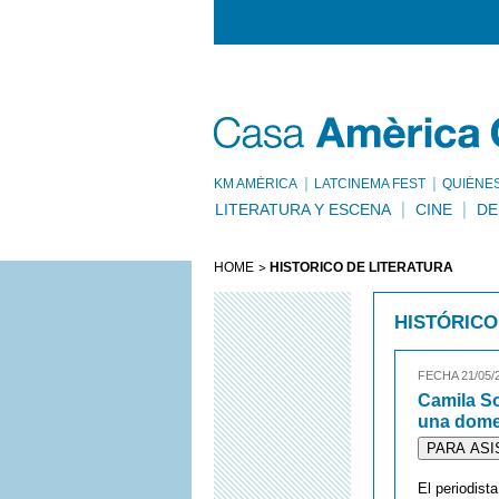
KM AMÈRICA
LATCINEMA FEST
QUIÉNE
LITERATURA Y ESCENA
CINE
DE
HOME
HISTÓRICO DE LITERATURA
HISTÓRICO
FECHA 21/05/
Camila So
una dome
PARA ASI
El periodist