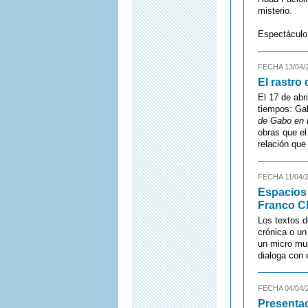
misterio.
Espectáculo
FECHA 13/04/
El rastro
El 17 de abr
tiempos: Gab
de Gabo en 
obras que el
relación que
FECHA 11/04/
Espacios
Franco Ch
Los textos d
crónica o un
un micro mun
dialoga con 
FECHA 04/04/
Presentac