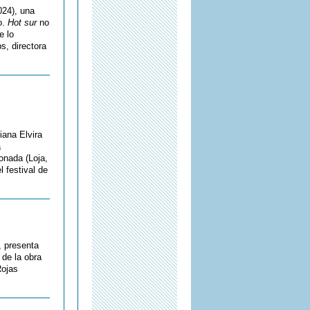
024), una
o.
Hot sur
no
e lo
s, directora
iana Elvira
á
onada (Loja,
l festival de
, presenta
 de la obra
Rojas