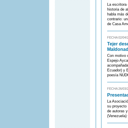
La escritora
historia de 
habla más de
contrario: u
de Casa Amè
FECHA 02/04/
Tejer des
Maldonado
Con motivo de
Espejo Ayca,
acompañada p
Ecuador) y E
poesía NUDO
FECHA 26/03/
Presenta
La Asociació
su proyecto 
de autoras y
(Venezuela) 