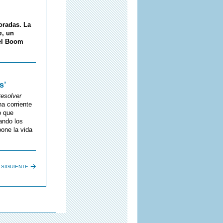
oradas. La
m
, un
del Boom
s’
resolver
na corriente
o que
ando los
one la vida
SIGUIENTE