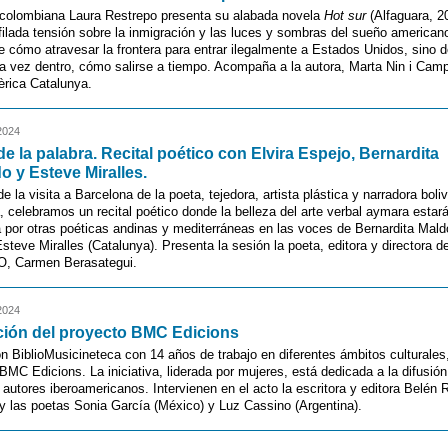
 colombiana Laura Restrepo presenta su alabada novela
Hot sur
(Alfaguara, 2
afilada tensión sobre la inmigración y las luces y sombras del sueño american
 cómo atravesar la frontera para entrar ilegalmente a Estados Unidos, sino d
na vez dentro, cómo salirse a tiempo. Acompaña a la autora, Marta Nin i Camp
rica Catalunya.
2024
de la palabra. Recital poético con Elvira Espejo, Bernardita
 y Esteve Miralles.
 la visita a Barcelona de la poeta, tejedora, artista plástica y narradora boliv
 celebramos un recital poético donde la belleza del arte verbal aymara estar
or otras poéticas andinas y mediterráneas en las voces de Bernardita Mald
steve Miralles (Catalunya). Presenta la sesión la poeta, editora y directora de
, Carmen Berasategui.
2024
ción del proyecto BMC Edicions
n BiblioMusicineteca con 14 años de trabajo en diferentes ámbitos culturales
BMC Edicions. La iniciativa, liderada por mujeres, está dedicada a la difusión
 autores iberoamericanos. Intervienen en el acto la escritora y editora Belén 
y las poetas Sonia García (México) y Luz Cassino (Argentina).