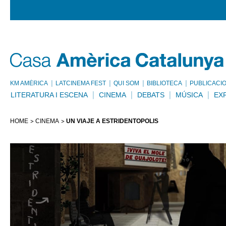
KM AMÈRICA
LATCINEMA FEST
QUI SOM
BIBLIOTECA
PUBLICACI
LITERATURA I ESCENA
CINEMA
DEBATS
MÚSICA
EX
HOME
CINEMA
UN VIAJE A ESTRIDENTÓPOLIS