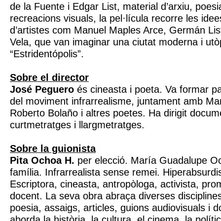
de la Fuente i Edgar List, material d’arxiu, poesia,
recreacions visuals, la pel·lícula recorre les ide
d’artistes com Manuel Maples Arce, Germán List
Vela, que van imaginar una ciutat moderna i u
“Estridentópolis”.
Sobre el director
José Peguero
és cineasta i poeta. Va formar pa
del moviment infrarrealisme, juntament amb Mar
Roberto Bolaño i altres poetes. Ha dirigit docume
curtmetratges i llargmetratges.
Sobre la guionista
Pita Ochoa H.
per elecció. María Guadalupe Oc
família. Infrarrealista sense remei. Hiperabsurdi
Escriptora, cineasta, antropòloga, activista, prom
docent. La seva obra abraça diverses disciplines
poesia, assaigs, articles, guions audiovisuals i 
aborda la història, la cultura, el cinema, la políti