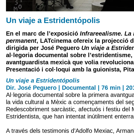
Un viaje a Estridentópolis
En el marc de l’exposició
Infrareealisme. La
permanent
, LATcinema ofereix la projecció de
dirigida per José Peguero
Un viaje a Estride
al·legoria documental sobre l’estridentisme
avantguardista mexicà que volia revolucionar l
Presentació i col·loqui amb la guionista,
Pit
Un viaje a Estridentópolis
Dir. José Peguero | Documental | 76 min | 20
Al·legoria documental sobre la primera avantgu
la vida cultural a Mèxic a començaments del se
Redescobriment sarcàstic, afectuós i festiu del
Estridentista, que han intentat inútilment enterra
A través dels testimonis d’Adolfo Mexiac, Arma