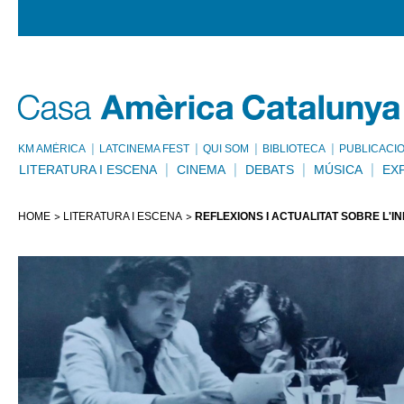
KM AMÈRICA
LATCINEMA FEST
QUI SOM
BIBLIOTECA
PUBLICACI
LITERATURA I ESCENA
CINEMA
DEBATS
MÚSICA
EX
HOME
LITERATURA I ESCENA
REFLEXIONS I ACTUALITAT SOBRE L'I