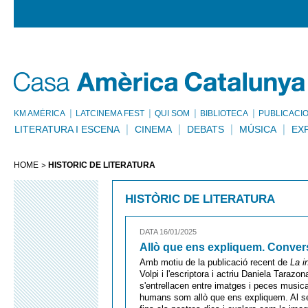
KM AMÈRICA
LATCINEMA FEST
QUI SOM
BIBLIOTECA
PUBLICACI
LITERATURA I ESCENA
CINEMA
DEBATS
MÚSICA
EX
HOME
HISTÒRIC DE LITERATURA
HISTÒRIC DE LITERATURA
DATA 16/01/2025
Allò que ens expliquem. Convers
Amb motiu de la publicació recent de
La i
Volpi i l'escriptora i actriu Daniela Taraz
s'entrellacen entre imatges i peces musica
humans som allò que ens expliquem. Al seu