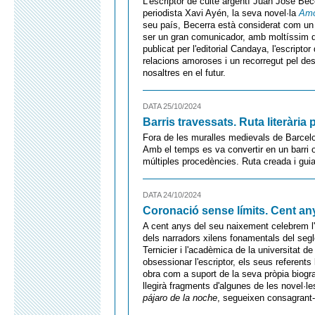
L'escriptor de culte argentí Juan José Bec
periodista Xavi Ayén, la seva novel·la
Am
seu país, Becerra està considerat com un 
ser un gran comunicador, amb moltíssim dis
publicat per l'editorial Candaya, l'escript
relacions amoroses i un recorregut pel desi
nosaltres en el futur.
DATA 25/10/2024
Barris travessats. Ruta literària
Fora de les muralles medievals de Barcelon
Amb el temps es va convertir en un barri ob
múltiples procedències. Ruta creada i gui
DATA 24/10/2024
Coronació sense límits. Cent a
A cent anys del seu naixement celebrem l'
dels narradors xilens fonamentals del seg
Ternicier i l'acadèmica de la universitat 
obsessionar l'escriptor, els seus referents 
obra com a suport de la seva pròpia biogra
llegirà fragments d'algunes de les novel·le
pájaro de la noche
, segueixen consagrant-lo