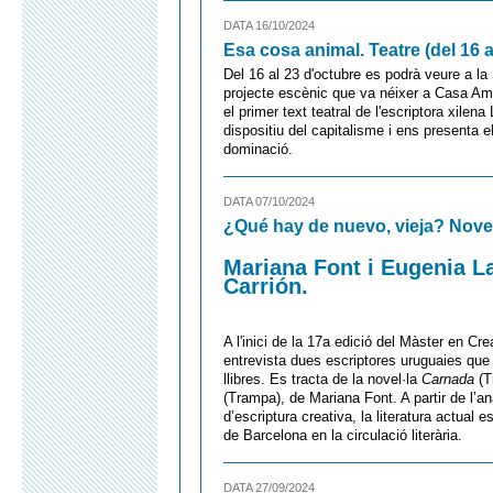
DATA 16/10/2024
Esa cosa animal. Teatre (del 16 a
Del 16 al 23 d'octubre es podrà veure a la 
projecte escènic que va néixer a Casa Amè
el primer text teatral de l'escriptora xil
dispositiu del capitalisme i ens presenta e
dominació.
DATA 07/10/2024
¿Qué hay de nuevo, vieja? Nove
Mariana Font i Eugenia L
Carrión.
A l'inici de la 17a edició del Màster en Crea
entrevista dues escriptores uruguaies que
llibres. Es tracta de la novel·la
Carnada
(Tr
(Trampa), de Mariana Font. A partir de l’a
d’escriptura creativa, la literatura actual 
de Barcelona en la circulació literària.
DATA 27/09/2024