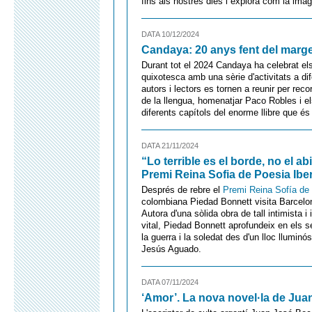
fins als nostres dies i explora com la imag
DATA 10/12/2024
Candaya: 20 anys fent del marge
Durant tot el 2024 Candaya ha celebrat els
quixotesca amb una sèrie d'activitats a di
autors i lectors es tornen a reunir per recor
de la llengua, homenatjar Paco Robles i els
diferents capítols del enorme llibre que é
DATA 21/11/2024
“Lo terrible es el borde, no el a
Premi Reina Sofia de Poesia Ib
Després de rebre el
Premi Reina Sofía de
colombiana Piedad Bonnett visita Barcelona
Autora d'una sòlida obra de tall intimista i
vital, Piedad Bonnett aprofundeix en els seu
la guerra i la soledat des d'un lloc lluminós
Jesús Aguado.
DATA 07/11/2024
‘Amor’. La nova novel·la de Jua