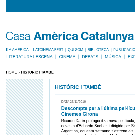
KM AMÈRICA
LATCINEMA FEST
QUI SOM
BIBLIOTECA
PUBLICACI
LITERATURA I ESCENA
CINEMA
DEBATS
MÚSICA
EX
HOME
HISTÒRIC I TAMBÉ
HISTÒRIC I TAMBÉ
DATA 25/11/2019
Descompte per a l'última pel·lícu
Cinemes Girona
Ricardo Darín protagonitza nova pel·lícula
novel·la d'Eduardo Sacheri i dirigida per 
Argentina, aquesta setmana s'estrena al