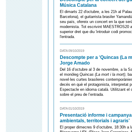
Música Catalana
El dimarts 22 d'octubre, a les 21h al Pala
Barcelona), el guitarrista brasiler Yamand
seu país, ofereix un concert en la que ser
modernista. Tot escrivint MAESTROS20 a
superior dret que diu 'introduir codi prom
l'entrada.
DATA 09/10/2019
Descompte per a ‘Quincas (La mor
Jorge Amado
Del 16 d’octubre al 3 de novembre, a la S
el monòleg
Quincas (La mort i la mort)
, b
novel·les curtes brasileres contemporànies
decés en què el protagonista, interpretat 
Espectacle en idioma català. Utilitzant el
sobre el preu de l’entrada.
DATA 01/10/2019
Presentació informe i campanya
ambientals, territorials i agraris’
El proper dimecres 9 d’octubre, 18:30h a 