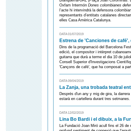
Blanquerna-URL (Plaça Joan Corominas. B
Oxfam Intermón
Dones colombianes defenso
l’acte hi intervindrà la defensora colomb
representants d’entitats catalanes direct
elles Casa Amèrica Catalunya.
DATA 01/07/2019
Estrena de 'Canciones de café'
Dins de la programació del Barcelona Fest
edició, el compositor i intèrpret cubanoam
guitarra que durà a terme el dia 10 de juli
Consell Superior d'Investigacions Científiq
'Cançons de cafè', que ha composat a par
DATA 09/04/2019
La Zanja, una trobada teatral ent
Després d'un any y mig de gira, la darrer
estarà en cartellera durant tres setmanes.
DATA 12/02/2019
Lina Bo Bardi i el dibuix, a la F
La Fundació Joan Miró acull fins el 26 de 
profund sentiment de connexió que l'arquit