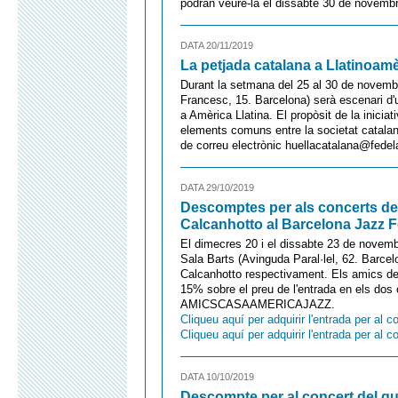
podran veure-la el dissabte 30 de novemb
DATA 20/11/2019
La petjada catalana a Llatinoam
Durant la setmana del 25 al 30 de novemb
Francesc, 15. Barcelona) serà escenari d'
a Amèrica Llatina. El propòsit de la iniciati
elements comuns entre la societat catalana 
de correu electrònic huellacatalana@fedel
DATA 29/10/2019
Descomptes per als concerts de 
Calcanhotto al Barcelona Jazz F
El dimecres 20 i el dissabte 23 de novemb
Sala Barts (Avinguda Paral·lel, 62. Barcel
Calcanhotto respectivament. Els amics d
15% sobre el preu de l'entrada en els dos 
AMICSCASAAMERICAJAZZ.
Cliqueu aquí per adquirir l'entrada per al 
Cliqueu aquí per adquirir l'entrada per al 
DATA 10/10/2019
Descompte per al concert del gui