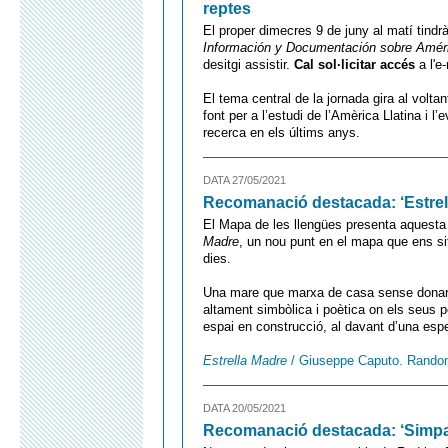
reptes
El proper dimecres 9 de juny al matí tindr
Información y Documentación sobre Améri
desitgi assistir.
Cal sol·licitar accés
a l'e
El tema central de la jornada gira al volta
font per a l’estudi de l’Amèrica Llatina i
recerca en els últims anys.
DATA 27/05/2021
Recomanació destacada: ‘Estrel
El Mapa de les llengües presenta aquest
Madre
, un nou punt en el mapa que ens si
dies.
Una mare que marxa de casa sense donar ex
altament simbòlica i poètica on els seus p
espai en construcció, al davant d’una esp
Estrella Madre
/ Giuseppe Caputo. Rando
DATA 20/05/2021
Recomanació destacada: ‘Simpa