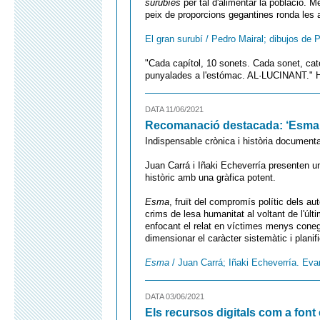
surubíes
per tal d'alimentar la població. M
peix de proporcions gegantines ronda les a
El gran surubí / Pedro Mairal; dibujos de
"Cada capítol, 10 sonets. Cada sonet, ca
punyalades a l'estómac. AL·LUCINANT." H
DATA 11/06/2021
Recomanació destacada: ‘Esma’ 
Indispensable crònica i història documenta
Juan Carrá i Iñaki Echeverría presenten un
històric amb una gràfica potent.
Esma
, fruït del compromís polític dels aut
crims de lesa humanitat al voltant de l'últi
enfocant el relat en víctimes menys coneg
dimensionar el caràcter sistemàtic i planifi
Esma
/ Juan Carrá; Iñaki Echeverría. Evar
DATA 03/06/2021
Els recursos digitals com a font 