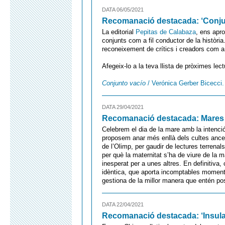
DATA 06/05/2021
Recomanació destacada: ‘Conjun
La editorial
Pepitas de Calabaza
, ens apro
conjunts com a fil conductor de la història
reconeixement de crítics i creadors com a mi
Afegeix-lo a la teva llista de pròximes lect
Conjunto vacío
/ Verónica Gerber Bicecci.
DATA 29/04/2021
Recomanació destacada: Mares i
Celebrem el dia de la mare amb la intenció
proposem anar més enllà dels cultes ances
de l’Olimp, per gaudir de lectures terrena
per què la maternitat s’ha de viure de la 
inesperat per a unes altres. En definitiva
idèntica, que aporta incomptables momen
gestiona de la millor manera que entén pos
DATA 22/04/2021
Recomanació destacada: ‘Insular