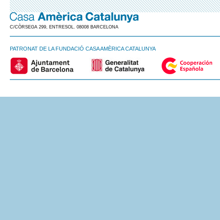
C/CÒRSEGA 299, ENTRESOL. 08008 BARCELONA
PATRONAT DE LA FUNDACIÓ CASA AMÈRICA CATALUNYA