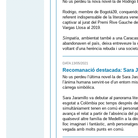
No us perdeu la nova novel·la de Rodrigo
Rodrigo, membre de Bogotá39, conqueridor i
referent indispensable de la literatura ven
captivar al jurat del Premi Rive Gauche de
Vargas Llosa al 2019.
Símpatía
, ambientat també a una Caracas
abandonaven el país, deixa entreveure la cr
voltant d’una herència rebuda i una societ
DATA 13/05/2021
Recomanació destacada: Sara Ja
No us perdeu l’última novel·la de Sara Jar
l’ànima humana servint-se d’un entorn mis
càrrega simbòlica.
Sara Jaramillo va debutar al panorama lite
esgotat a Colòmbia poc temps després de l
simultàniament tenen en comú el personat
avança el relat a partir de l’absència del p
qualsevol altre família de Medellín a la dè
lloc imaginari i fantàstic, amb personatges
vegada amb molts punts en comú.