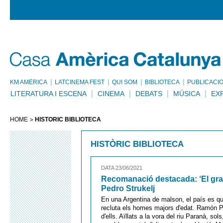
KM AMÈRICA
LATCINEMA FEST
QUI SOM
BIBLIOTECA
PUBLICACI
LITERATURA I ESCENA
CINEMA
DEBATS
MÚSICA
EX
HOME
HISTÒRIC BIBLIOTECA
HISTÒRIC BIBLIOTECA
DATA 23/06/2021
Recomanació destacada: ‘El gra
Pedro Strukelj
En una Argentina de malson, el país es qu
recluta els homes majors d'edat. Ramón Pa
d'ells. Aïllats a la vora del riu Paranà, so