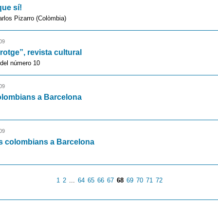
que sí!
rlos Pizarro (Colòmbia)
09
erotge”, revista cultural
 del número 10
09
olombians a Barcelona
09
s colombians a Barcelona
1
2
...
64
65
66
67
68
69
70
71
72