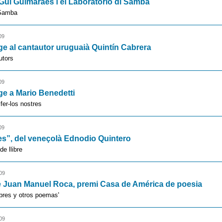
Gui Guimarães i el Laboratorio di Samba
 Samba
09
 al cantautor uruguaià Quintín Cabrera
utors
09
e a Mario Benedetti
er-los nostres
09
s”, del veneçolà Ednodio Quintero
de llibre
09
e Juan Manuel Roca, premi Casa de América de poesia
obres y otros poemas'
09