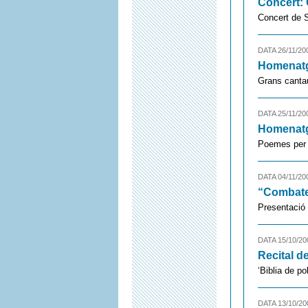
Concert: 
Concert de
DATA 26/11/20
Homenatge
Grans canta
DATA 25/11/20
Homenatg
Poemes per f
DATA 04/11/20
“Combate
Presentació 
DATA 15/10/20
Recital d
‘Biblia de p
DATA 13/10/20