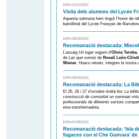
DATA 24/12/2021
Visita dels alumnes del Lycée F
Aquesta setmana hem tingut l’honor de rebr
batxillerat del Lycée Français de Barcelon
DATA 28/10/2021
Recomanació destacada: Miscel·
L’assaig
Un lugar seguro
d’
Olivia Teroba
,
de
Las que somos
de
Rosalí León-Ciliott
Wiener
,
Huaco retrato
, integren la nostr
DATA 30/09/2021
Recomanació destacada: La Bib
El 25, 26 i 27 d’octubre tindrà lloc
La bibli
construcció de comunitat
un seminari virtu
professionals de diferents sectors compart
eina transformadora.
DATA 07/09/2021
Recomanació destacada: ‘Isla de
fugaces con el Che Guevara’ de