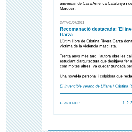
aniversari de Casa Amèrica Catalunya i de 
Márquez.
DATA 01/07/2021
Recomanació destacada: ‘El inven
Garza
L'últim llibre de Cristina Rivera Garza do
víctima de la violència masclista.
Trenta anys més tard, l'autora obre les ca
estudiant d'arquitectura que desitjava fer 
com moltes altres, va quedar truncada per 
Una novel·la personal i colpidora que recl
El invencible verano de Liliana
/ Cristina 
1
2
ANTERIOR