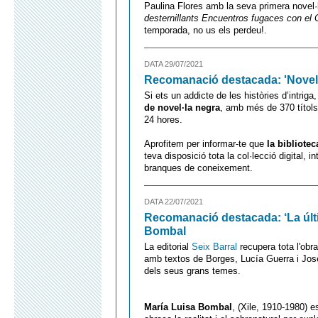
Paulina Flores amb la seva primera novel
desternillants Encuentros fugaces con el
temporada, no us els perdeu!.
DATA 29/07/2021
Recomanació destacada: 'Novel
Si ets un addicte de les històries d’intriga
de novel·la negra
, amb més de 370 títols 
24 hores.
Aprofitem per informar-te que
la bibliotec
teva disposició tota la col·lecció digital,
branques de coneixement.
DATA 22/07/2021
Recomanació destacada: ‘La últi
Bombal
La editorial
Seix Barral
recupera tota l'obr
amb textos de Borges, Lucía Guerra i José
dels seus grans temes.
María Luisa Bombal
, (Xile, 1910-1980) e