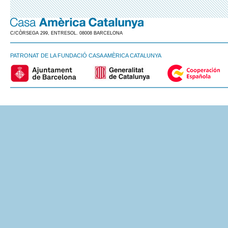
C/CÒRSEGA 299, ENTRESOL. 08008 BARCELONA
PATRONAT DE LA FUNDACIÓ CASA AMÈRICA CATALUNYA