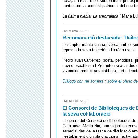
abraça la realitat i el sobrenatural per exp
context de la societat patriarcal del seu t
La última niebla; La amortajada
/ Maria Lu
DATA 15/07/2021
Recomanació destacada: ‘Diálog
L’escriptor manté una conversa amb el seu 
repassa la seva trajectòria literària i vital.
Pedro Juan Gutiérrez, poeta, periodista, pi
seves espatlles, el Prometeu sexual desf
vivències amb el seu estil cru, fort i direc
Diálogo con mi sombra : sobre el oficio de
DATA 06/07/2021
El Consorci de Biblioteques de 
la seva col·laboració
El gerent del Consorci de Biblioteques de 
Catalunya, Marta Nin, han signat un conven
especial des de la tasca de divulgació amer
l’establiment d’un pla d’accions i activit